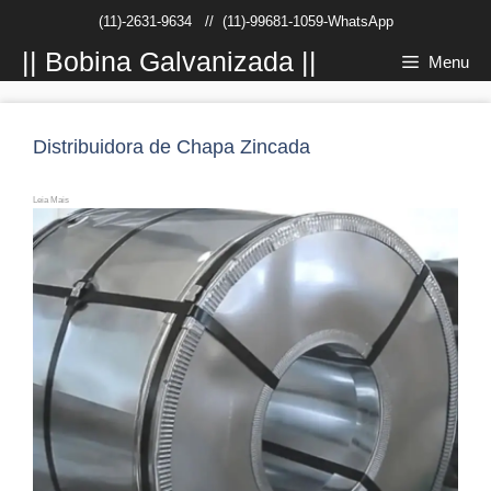
Pular
(11)-2631-9634
//
(11)-99681-1059-WhatsApp
para
o
|| Bobina Galvanizada ||
Menu
conteúdo
Distribuidora de Chapa Zincada
Leia Mais