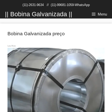
Pular
(11)-2631-9634
//
(11)-99681-1059-WhatsApp
para
o
|| Bobina Galvanizada ||
Menu
conteúdo
Bobina Galvanizada preço
Leia Mais