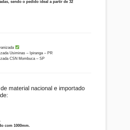
ladas, sendo o pedido ideal a partir de 32
vanizada
izada Usiminas – Ipiranga – PR
nizada CSN Mombuca – SP
de material nacional e importado
ade:
:
,
ado com 1000mm.