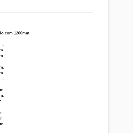
,
ado com 1200mm.
m.
m.
m.
m.
m.
m.
mm.
m.
m.
m.
m.
mm.