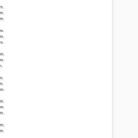
m.
m.
m.
m.
m.
m.
mm.
m.
m.
m.
m.
mm.
m.
mm.
m.
mm.
m.