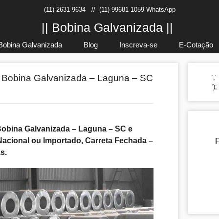
(11)-2631-9634
//
(11)-99681-1059-WhatsApp
|| Bobina Galvanizada ||
Bobina Galvanizada
Blog
Inscreva-se
E-Cotação
de Bobina Galvanizada – Laguna – SC
','
')
 Bobina Galvanizada – Laguna – SC e
 Nacional ou Importado, Carreta Fechada –
F
s.