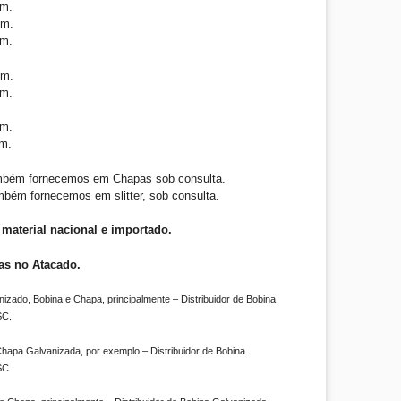
m.
mm.
m.
mm.
m.
m.
m.
mbém fornecemos em Chapas sob consulta.
mbém fornecemos em slitter, sob consulta.
material nacional e importado.
as no Atacado.
izado, Bobina e Chapa, principalmente – Distribuidor de Bobina
SC.
hapa Galvanizada, por exemplo – Distribuidor de Bobina
SC.