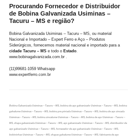
Procurando Fornecedor e Distribuidor
de Bobina Galvanizada Usiminas –
Tacuru – MS e região?
Bobina Galvanizada Usiminas – Tacuru – MS, ou material
Nacional e Importado – Expert Ferro e Aço – Produtos
Siderúrgicos, fornecemos material nacional e importado para a
cidade Tacuru – MS
e todo o
Estado
.
www.bobinagalvanizada.com.br .
(11)99681-1059 Whatsapp
www.expertferro.com.br
Bobina Galvanizada Usiminas – Tacuru – MS, bobina de aço galvanizado Usiminas – Tacuru – MS, bobina
galvalume Usiminas – Tacuru – MS, bobina pre pintada Usiminas – Tacuru – MS, bobina de aço zincada
Usiminas – Tacuru – MS, bobina zincalume Usiminas – Tacuru – MS, bobina de aço Usiminas – Tacuru –
MS, chapa galvanizada Usiminas – Tacuru – MS, aço galvanizado Usiminas – Tacuru – MS, distribuidor de
aço galvanizado Usiminas – Tacuru – MS, fornecedor de aço galvanizado Usiminas – Tacuru – MS,
bobininhas Usiminas – Tacuru – MS, chapas galvalume Usiminas – Tacuru – MS, fabricante de aço