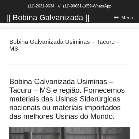
Pular
(11)-2631-9634
//
(11)-99681-1059-WhatsApp
para
o
|| Bobina Galvanizada ||
Menu
conteúdo
Bobina Galvanizada Usiminas – Tacuru –
MS
Bobina Galvanizada Usiminas –
Tacuru – MS e região. Fornecemos
materiais das Usinas Siderúrgicas
nacionais ou materiais importados
das melhores Usinas do Mundo.