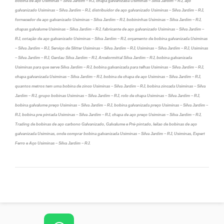
bobina de aço Usiminas – Silva Jardim – RJ, chapa galvanizada Usiminas – Silva Jardim – RJ, aço
galvanizado Usiminas – Silva Jardim – RJ, distribuidor de aço galvanizado Usiminas – Silva Jardim – RJ,
fornecedor de aço galvanizado Usiminas – Silva Jardim – RJ, bobininhas Usiminas – Silva Jardim – RJ,
chapas galvalume Usiminas – Silva Jardim – RJ, fabricante de aço galvanizado Usiminas – Silva Jardim –
RJ, cotação de aço galvanizado Usiminas – Silva Jardim – RJ, orçamento de bobina galvanizada Usiminas
– Silva Jardim – RJ, Serviço de Slitter Usiminas – Silva Jardim – RJ, Usiminas – Silva Jardim – RJ, Usiminas
– Silva Jardim – RJ, Gerdau Silva Jardim – RJ, Arcelormittal Silva Jardim – RJ, bobina galvanizada
Usiminas para que serve Silva Jardim – RJ, bobina galvanizada para telhas Usiminas – Silva Jardim – RJ,
chapa galvanizada Usiminas – Silva Jardim – RJ, bobina de chapa de aço Usiminas – Silva Jardim – RJ,
quantos metros tem uma bobina de zinco Usiminas – Silva Jardim – RJ, bobina zincada Usiminas – Silva
Jardim – RJ, grupo bobinas Usiminas – Silva Jardim – RJ, rolo de chapa Usiminas – Silva Jardim – RJ,
bobina galvalume preço Usiminas – Silva Jardim – RJ, bobina galvanizada preço Usiminas – Silva Jardim –
RJ, bobina pre pintada Usiminas – Silva Jardim – RJ, chapa de aço preço Usiminas – Silva Jardim – RJ,
Trading de bobinas de aço carbono Galvanizado, Galvalume e Pré-pintado, leilao de bobinas de aço
galvanizada Usiminas, onde comprar bobina galvanizada Usiminas – Silva Jardim – RJ, Usiminas, Expert
Ferro e Aço Usiminas – Silva Jardim – RJ.