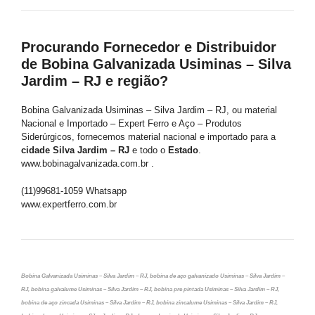
Procurando Fornecedor e Distribuidor
de Bobina Galvanizada Usiminas – Silva
Jardim – RJ e região?
Bobina Galvanizada Usiminas – Silva Jardim – RJ, ou material
Nacional e Importado – Expert Ferro e Aço – Produtos
Siderúrgicos, fornecemos material nacional e importado para a
cidade Silva Jardim – RJ
e todo o
Estado
.
www.bobinagalvanizada.com.br .
(11)99681-1059 Whatsapp
www.expertferro.com.br
Bobina Galvanizada Usiminas – Silva Jardim – RJ, bobina de aço galvanizado Usiminas – Silva Jardim –
RJ, bobina galvalume Usiminas – Silva Jardim – RJ, bobina pre pintada Usiminas – Silva Jardim – RJ,
bobina de aço zincada Usiminas – Silva Jardim – RJ, bobina zincalume Usiminas – Silva Jardim – RJ,