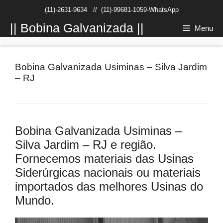
Pular
(11)-2631-9634
//
(11)-99681-1059-WhatsApp
para
o
|| Bobina Galvanizada ||
Menu
conteúdo
Bobina Galvanizada Usiminas – Silva Jardim
– RJ
Bobina Galvanizada Usiminas –
Silva Jardim – RJ e região.
Fornecemos materiais das Usinas
Siderúrgicas nacionais ou materiais
importados das melhores Usinas do
Mundo.