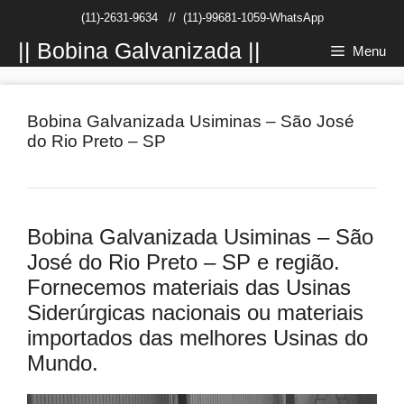
Pular
(11)-2631-9634
//
(11)-99681-1059-WhatsApp
para
o
|| Bobina Galvanizada ||
Menu
conteúdo
Bobina Galvanizada Usiminas – São José
do Rio Preto – SP
Bobina Galvanizada Usiminas – São
José do Rio Preto – SP e região.
Fornecemos materiais das Usinas
Siderúrgicas nacionais ou materiais
importados das melhores Usinas do
Mundo.