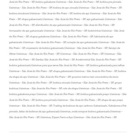
José do Rio Preto – SP, bobina galvalume Usiminas – São José do Rio Preto – SP, bobina pre pintada
Usiminas – São José do Rio Preto – SP, bobina de aço zincada Usiminas – São José do Rio Preto – SP,
bobina zincalume Usiminas – São José do Rio Preto – SP, bobina de aço Usiminas – São José do Rio
Preto – SP, chapa galvanizada Usiminas – São José do Rio Preto – SP, aço galvanizado Usiminas – São
José do Rio Preto – SP, distribuidor de aço galvanizado Usiminas – São José do Rio Preto – SP,
fornecedor de aço galvanizado Usiminas – São José do Rio Preto – SP, bobininhas Usiminas – São José
do Rio Preto – SP, chapas galvalume Usiminas – São José do Rio Preto – SP, fabricante de aço
galvanizado Usiminas – São José do Rio Preto – SP, cotação de aço galvanizado Usiminas – São José do
Rio Preto – SP, orçamento de bobina galvanizada Usiminas – São José do Rio Preto – SP, Serviço de
Slitter Usiminas – São José do Rio Preto – SP, Usiminas – São José do Rio Preto – SP, Usiminas – São
José do Rio Preto – SP, Gerdau São José do Rio Preto – SP, Arcelormittal São José do Rio Preto – SP,
bobina galvanizada Usiminas para que serve São José do Rio Preto – SP, bobina galvanizada para telhas
Usiminas – São José do Rio Preto – SP, chapa galvanizada Usiminas – São José do Rio Preto – SP, bobina
de chapa de aço Usiminas – São José do Rio Preto – SP, quantos metros tem uma bobina de zinco
Usiminas – São José do Rio Preto – SP, bobina zincada Usiminas – São José do Rio Preto – SP, grupo
bobinas Usiminas – São José do Rio Preto – SP, rolo de chapa Usiminas – São José do Rio Preto – SP,
bobina galvalume preço Usiminas – São José do Rio Preto – SP, bobina galvanizada preço Usiminas – São
José do Rio Preto – SP, bobina pre pintada Usiminas – São José do Rio Preto – SP, chapa de aço preço
Usiminas – São José do Rio Preto – SP, Trading de bobinas de aço carbono Galvanizado, Galvalume e Pré-
pintado, leilao de bobinas de aço galvanizada Usiminas, onde comprar bobina galvanizada Usiminas –
São José do Rio Preto – SP, Usiminas, Expert Ferro e Aço Usiminas – São José do Rio Preto – SP.