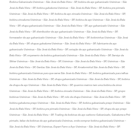
Bobina Galvanizada Usiminas – São José da Bela Vista – SP, bobina de aço galvanizado Usiminas – São
José da Bela Vista – SP, bobina galvalume Usiminas – São José da Bela Vista – SP, bobina pre pintada
Usiminas – São José da Bela Vista – SP, bobina de aço zincada Usiminas – São José da Bela Vista – SP,
bobina zincalume Usiminas – São José da Bela Vista – SP, bobina de aço Usiminas – São José da Bela
Vista – SP, chapa galvanizada Usiminas – São José da Bela Vista – SP, aço galvanizado Usiminas – São
José da Bela Vista – SP, distribuidor de aço galvanizado Usiminas – São José da Bela Vista – SP,
fornecedor de aço galvanizado Usiminas – São José da Bela Vista – SP, bobininhas Usiminas – São José
da Bela Vista – SP, chapas galvalume Usiminas – São José da Bela Vista – SP, fabricante de aço
galvanizado Usiminas – São José da Bela Vista – SP, cotação de aço galvanizado Usiminas – São José da
Bela Vista – SP, orçamento de bobina galvanizada Usiminas – São José da Bela Vista – SP, Serviço de
Slitter Usiminas – São José da Bela Vista – SP, Usiminas – São José da Bela Vista – SP, Usiminas – São
José da Bela Vista – SP, Gerdau São José da Bela Vista – SP, Arcelormittal São José da Bela Vista – SP,
bobina galvanizada Usiminas para que serve São José da Bela Vista – SP, bobina galvanizada para telhas
Usiminas – São José da Bela Vista – SP, chapa galvanizada Usiminas – São José da Bela Vista – SP, bobina
de chapa de aço Usiminas – São José da Bela Vista – SP, quantos metros tem uma bobina de zinco
Usiminas – São José da Bela Vista – SP, bobina zincada Usiminas – São José da Bela Vista – SP, grupo
bobinas Usiminas – São José da Bela Vista – SP, rolo de chapa Usiminas – São José da Bela Vista – SP,
bobina galvalume preço Usiminas – São José da Bela Vista – SP, bobina galvanizada preço Usiminas – São
José da Bela Vista – SP, bobina pre pintada Usiminas – São José da Bela Vista – SP, chapa de aço preço
Usiminas – São José da Bela Vista – SP, Trading de bobinas de aço carbono Galvanizado, Galvalume e Pré-
pintado, leilao de bobinas de aço galvanizada Usiminas, onde comprar bobina galvanizada Usiminas –
São José da Bela Vista – SP, Usiminas, Expert Ferro e Aço Usiminas – São José da Bela Vista – SP.