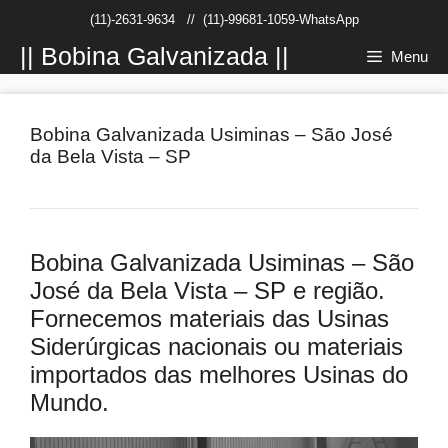
Pular
(11)-2631-9634
//
(11)-99681-1059-WhatsApp
para
o
|| Bobina Galvanizada ||
Menu
conteúdo
Bobina Galvanizada Usiminas – São José
da Bela Vista – SP
Bobina Galvanizada Usiminas – São
José da Bela Vista – SP e região.
Fornecemos materiais das Usinas
Siderúrgicas nacionais ou materiais
importados das melhores Usinas do
Mundo.