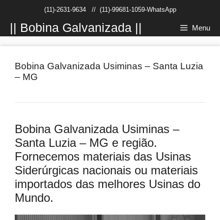
Pular
(11)-2631-9634
//
(11)-99681-1059-WhatsApp
para
o
|| Bobina Galvanizada ||
Menu
conteúdo
Bobina Galvanizada Usiminas – Santa Luzia
– MG
Bobina Galvanizada Usiminas –
Santa Luzia – MG e região.
Fornecemos materiais das Usinas
Siderúrgicas nacionais ou materiais
importados das melhores Usinas do
Mundo.