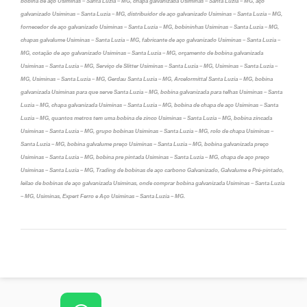
bobina de aço Usiminas – Santa Luzia – MG, chapa galvanizada Usiminas – Santa Luzia – MG, aço
galvanizado Usiminas – Santa Luzia – MG, distribuidor de aço galvanizado Usiminas – Santa Luzia – MG,
fornecedor de aço galvanizado Usiminas – Santa Luzia – MG, bobininhas Usiminas – Santa Luzia – MG,
chapas galvalume Usiminas – Santa Luzia – MG, fabricante de aço galvanizado Usiminas – Santa Luzia –
MG, cotação de aço galvanizado Usiminas – Santa Luzia – MG, orçamento de bobina galvanizada
Usiminas – Santa Luzia – MG, Serviço de Slitter Usiminas – Santa Luzia – MG, Usiminas – Santa Luzia –
MG, Usiminas – Santa Luzia – MG, Gerdau Santa Luzia – MG, Arcelormittal Santa Luzia – MG, bobina
galvanizada Usiminas para que serve Santa Luzia – MG, bobina galvanizada para telhas Usiminas – Santa
Luzia – MG, chapa galvanizada Usiminas – Santa Luzia – MG, bobina de chapa de aço Usiminas – Santa
Luzia – MG, quantos metros tem uma bobina de zinco Usiminas – Santa Luzia – MG, bobina zincada
Usiminas – Santa Luzia – MG, grupo bobinas Usiminas – Santa Luzia – MG, rolo de chapa Usiminas –
Santa Luzia – MG, bobina galvalume preço Usiminas – Santa Luzia – MG, bobina galvanizada preço
Usiminas – Santa Luzia – MG, bobina pre pintada Usiminas – Santa Luzia – MG, chapa de aço preço
Usiminas – Santa Luzia – MG, Trading de bobinas de aço carbono Galvanizado, Galvalume e Pré-pintado,
leilao de bobinas de aço galvanizada Usiminas, onde comprar bobina galvanizada Usiminas – Santa Luzia
– MG, Usiminas, Expert Ferro e Aço Usiminas – Santa Luzia – MG.