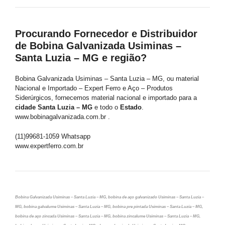
Procurando Fornecedor e Distribuidor
de Bobina Galvanizada Usiminas –
Santa Luzia – MG e região?
Bobina Galvanizada Usiminas – Santa Luzia – MG, ou material
Nacional e Importado – Expert Ferro e Aço – Produtos
Siderúrgicos, fornecemos material nacional e importado para a
cidade Santa Luzia – MG
e todo o
Estado
.
www.bobinagalvanizada.com.br .
(11)99681-1059 Whatsapp
www.expertferro.com.br
Bobina Galvanizada Usiminas – Santa Luzia – MG, bobina de aço galvanizado Usiminas – Santa Luzia –
MG, bobina galvalume Usiminas – Santa Luzia – MG, bobina pre pintada Usiminas – Santa Luzia – MG,
bobina de aço zincada Usiminas – Santa Luzia – MG, bobina zincalume Usiminas – Santa Luzia – MG,