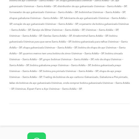
bobina de aço Usiminas – Santa Adélia – SP, chapa galvanizada Usiminas – Santa Adélia – SP, aço
galvanizado Usiminas – Santa Adélia – SP, distribuidor de aço galvanizado Usiminas – Santa Adélia – SP,
fornecedor de aço galvanizado Usiminas – Santa Adélia – SP, bobininhas Usiminas – Santa Adélia – SP,
chapas galvalume Usiminas – Santa Adélia – SP, fabricante de aço galvanizado Usiminas – Santa Adélia –
SP, cotação de aço galvanizado Usiminas – Santa Adélia – SP, orçamento de bobina galvanizada Usiminas
– Santa Adélia – SP, Serviço de Slitter Usiminas – Santa Adélia – SP, Usiminas – Santa Adélia – SP,
Usiminas – Santa Adélia – SP, Gerdau Santa Adélia – SP, Arcelormittal Santa Adélia – SP, bobina
galvanizada Usiminas para que serve Santa Adélia – SP, bobina galvanizada para telhas Usiminas – Santa
Adélia – SP, chapa galvanizada Usiminas – Santa Adélia – SP, bobina de chapa de aço Usiminas – Santa
Adélia – SP, quantos metros tem uma bobina de zinco Usiminas – Santa Adélia – SP, bobina zincada
Usiminas – Santa Adélia – SP, grupo bobinas Usiminas – Santa Adélia – SP, rolo de chapa Usiminas –
Santa Adélia – SP, bobina galvalume preço Usiminas – Santa Adélia – SP, bobina galvanizada preço
Usiminas – Santa Adélia – SP, bobina pre pintada Usiminas – Santa Adélia – SP, chapa de aço preço
Usiminas – Santa Adélia – SP, Trading de bobinas de aço carbono Galvanizado, Galvalume e Pré-pintado,
leilao de bobinas de aço galvanizada Usiminas, onde comprar bobina galvanizada Usiminas – Santa Adélia
– SP, Usiminas, Expert Ferro e Aço Usiminas – Santa Adélia – SP.