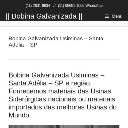
Pular
(11)-2631-9634
//
(11)-99681-1059-WhatsApp
para
o
|| Bobina Galvanizada ||
Menu
conteúdo
Bobina Galvanizada Usiminas – Santa
Adélia – SP
Bobina Galvanizada Usiminas –
Santa Adélia – SP e região.
Fornecemos materiais das Usinas
Siderúrgicas nacionais ou materiais
importados das melhores Usinas do
Mundo.