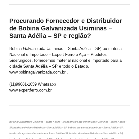
Procurando Fornecedor e Distribuidor
de Bobina Galvanizada Usiminas –
Santa Adélia – SP e região?
Bobina Galvanizada Usiminas – Santa Adélia – SP, ou material
Nacional e Importado – Expert Ferro e Aço – Produtos
Siderúrgicos, fornecemos material nacional e importado para a
cidade Santa Adélia – SP
e todo o
Estado
.
www.bobinagalvanizada.com.br .
(11)99681-1059 Whatsapp
www.expertferro.com.br
Bobina Galvanizada Usiminas – Santa Adélia – SP, bobina de aço galvanizado Usiminas – Santa Adélia –
SP, bobina galvalume Usiminas – Santa Adélia – SP, bobina pre pintada Usiminas – Santa Adélia – SP,
bobina de aço zincada Usiminas – Santa Adélia – SP, bobina zincalume Usiminas – Santa Adélia – SP,