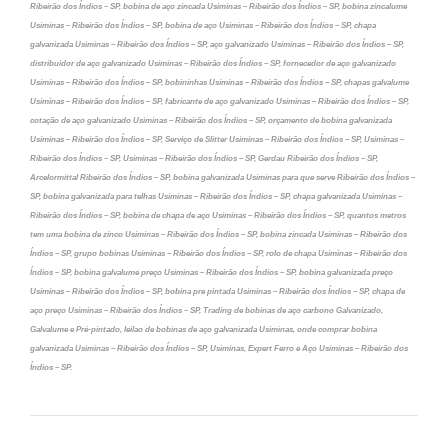
Ribeirão dos Índios – SP, bobina de aço zincada Usiminas – Ribeirão dos Índios – SP, bobina zincalume
Usiminas – Ribeirão dos Índios – SP, bobina de aço Usiminas – Ribeirão dos Índios – SP, chapa
galvanizada Usiminas – Ribeirão dos Índios – SP, aço galvanizado Usiminas – Ribeirão dos Índios – SP,
distribuidor de aço galvanizado Usiminas – Ribeirão dos Índios – SP, fornecedor de aço galvanizado
Usiminas – Ribeirão dos Índios – SP, bobininhas Usiminas – Ribeirão dos Índios – SP, chapas galvalume
Usiminas – Ribeirão dos Índios – SP, fabricante de aço galvanizado Usiminas – Ribeirão dos Índios – SP,
cotação de aço galvanizado Usiminas – Ribeirão dos Índios – SP, orçamento de bobina galvanizada
Usiminas – Ribeirão dos Índios – SP, Serviço de Slitter Usiminas – Ribeirão dos Índios – SP, Usiminas –
Ribeirão dos Índios – SP, Usiminas – Ribeirão dos Índios – SP, Gerdau Ribeirão dos Índios – SP,
Arcelormittal Ribeirão dos Índios – SP, bobina galvanizada Usiminas para que serve Ribeirão dos Índios –
SP, bobina galvanizada para telhas Usiminas – Ribeirão dos Índios – SP, chapa galvanizada Usiminas –
Ribeirão dos Índios – SP, bobina de chapa de aço Usiminas – Ribeirão dos Índios – SP, quantos metros
tem uma bobina de zinco Usiminas – Ribeirão dos Índios – SP, bobina zincada Usiminas – Ribeirão dos
Índios – SP, grupo bobinas Usiminas – Ribeirão dos Índios – SP, rolo de chapa Usiminas – Ribeirão dos
Índios – SP, bobina galvalume preço Usiminas – Ribeirão dos Índios – SP, bobina galvanizada preço
Usiminas – Ribeirão dos Índios – SP, bobina pre pintada Usiminas – Ribeirão dos Índios – SP, chapa de
aço preço Usiminas – Ribeirão dos Índios – SP, Trading de bobinas de aço carbono Galvanizado,
Galvalume e Pré-pintado, leilao de bobinas de aço galvanizada Usiminas, onde comprar bobina
galvanizada Usiminas – Ribeirão dos Índios – SP, Usiminas, Expert Ferro e Aço Usiminas – Ribeirão dos
Índios – SP.