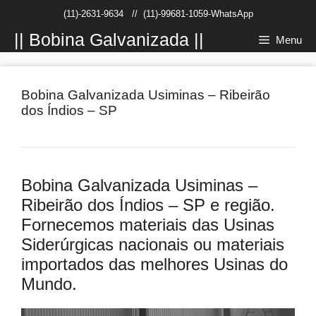
Pular
(11)-2631-9634
//
(11)-99681-1059-WhatsApp
para
o
|| Bobina Galvanizada ||
Menu
conteúdo
Bobina Galvanizada Usiminas – Ribeirão
dos Índios – SP
Bobina Galvanizada Usiminas –
Ribeirão dos Índios – SP e região.
Fornecemos materiais das Usinas
Siderúrgicas nacionais ou materiais
importados das melhores Usinas do
Mundo.