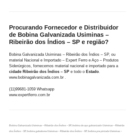
Procurando Fornecedor e Distribuidor
de Bobina Galvanizada Usiminas –
Ribeirão dos Índios – SP e região?
Bobina Galvanizada Usiminas – Ribeirão dos Índios – SP, ou
material Nacional e Importado – Expert Ferro e Aço – Produtos
Siderúrgicos, fornecemos material nacional e importado para a
cidade Ribeirão dos Índios – SP
e todo o
Estado
.
www.bobinagalvanizada.com.br .
(11)99681-1059 Whatsapp
www.expertferro.com.br
Bobina Galvanizada Usiminas – Ribeirão dos Índios – SP, bobina de aço galvanizado Usiminas – Ribeirão
dos Índios – SP, bobina galvalume Usiminas – Ribeirão dos Índios – SP, bobina pre pintada Usiminas –