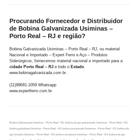
Procurando Fornecedor e Distribuidor
de Bobina Galvanizada Usiminas –
Porto Real – RJ e região?
Bobina Galvanizada Usiminas – Porto Real – RJ, ou material
Nacional e Importado – Expert Ferro e Aço – Produtos
Siderúrgicos, fornecemos material nacional e importado para a
cidade Porto Real – RJ
e todo o
Estado
.
www.bobinagalvanizada.com.br .
(11)99681-1059 Whatsapp
www.expertferro.com.br
Bobina Galvanizada Usiminas – Porto Real – RJ, bobina de aço galvanizado Usiminas – Porto Real – RJ,
bobina galvalume Usiminas – Porto Real – RJ, bobina pre pintada Usiminas – Porto Real – RJ, bobina de
aço zincada Usiminas – Porto Real – RJ, bobina zincalume Usiminas – Porto Real – RJ, bobina de aço