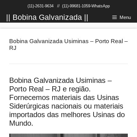
Pular
(11)-2631-9634
//
(11)-99681-1059-WhatsApp
para
o
|| Bobina Galvanizada ||
Menu
conteúdo
Bobina Galvanizada Usiminas – Porto Real –
RJ
Bobina Galvanizada Usiminas –
Porto Real – RJ e região.
Fornecemos materiais das Usinas
Siderúrgicas nacionais ou materiais
importados das melhores Usinas do
Mundo.