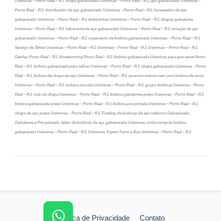
Usiminas – Porto Real – RJ, chapa galvanizada Usiminas – Porto Real – RJ, aço galvanizado Usiminas –
Porto Real – RJ, distribuidor de aço galvanizado Usiminas – Porto Real – RJ, fornecedor de aço
galvanizado Usiminas – Porto Real – RJ, bobininhas Usiminas – Porto Real – RJ, chapas galvalume
Usiminas – Porto Real – RJ, fabricante de aço galvanizado Usiminas – Porto Real – RJ, cotação de aço
galvanizado Usiminas – Porto Real – RJ, orçamento de bobina galvanizada Usiminas – Porto Real – RJ,
Serviço de Slitter Usiminas – Porto Real – RJ, Usiminas – Porto Real – RJ, Usiminas – Porto Real – RJ,
Gerdau Porto Real – RJ, Arcelormittal Porto Real – RJ, bobina galvanizada Usiminas para que serve Porto
Real – RJ, bobina galvanizada para telhas Usiminas – Porto Real – RJ, chapa galvanizada Usiminas – Porto
Real – RJ, bobina de chapa de aço Usiminas – Porto Real – RJ, quantos metros tem uma bobina de zinco
Usiminas – Porto Real – RJ, bobina zincada Usiminas – Porto Real – RJ, grupo bobinas Usiminas – Porto
Real – RJ, rolo de chapa Usiminas – Porto Real – RJ, bobina galvalume preço Usiminas – Porto Real – RJ,
bobina galvanizada preço Usiminas – Porto Real – RJ, bobina pre pintada Usiminas – Porto Real – RJ,
chapa de aço preço Usiminas – Porto Real – RJ, Trading de bobinas de aço carbono Galvanizado,
Galvalume e Pré-pintado, leilao de bobinas de aço galvanizada Usiminas, onde comprar bobina
galvanizada Usiminas – Porto Real – RJ, Usiminas, Expert Ferro e Aço Usiminas – Porto Real – RJ.
Política de Privacidade
Contato