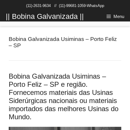
Pular
(11)-2631-9634
//
(11)-99681-1059-WhatsApp
para
o
|| Bobina Galvanizada ||
Menu
conteúdo
Bobina Galvanizada Usiminas – Porto Feliz
– SP
Bobina Galvanizada Usiminas –
Porto Feliz – SP e região.
Fornecemos materiais das Usinas
Siderúrgicas nacionais ou materiais
importados das melhores Usinas do
Mundo.