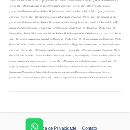
Usiminas – Porto Feliz – SP, chapa galvanizada Usiminas – Porto Feliz – SP, aço galvanizado Usiminas –
Porto Feliz – SP, distribuidor de aço galvanizado Usiminas – Porto Feliz – SP, fornecedor de aço
galvanizado Usiminas – Porto Feliz – SP, bobininhas Usiminas – Porto Feliz – SP, chapas galvalume
Usiminas – Porto Feliz – SP, fabricante de aço galvanizado Usiminas – Porto Feliz – SP, cotação de aço
galvanizado Usiminas – Porto Feliz – SP, orçamento de bobina galvanizada Usiminas – Porto Feliz – SP,
Serviço de Slitter Usiminas – Porto Feliz – SP, Usiminas – Porto Feliz – SP, Usiminas – Porto Feliz – SP,
Gerdau Porto Feliz – SP, Arcelormittal Porto Feliz – SP, bobina galvanizada Usiminas para que serve Porto
Feliz – SP, bobina galvanizada para telhas Usiminas – Porto Feliz – SP, chapa galvanizada Usiminas – Porto
Feliz – SP, bobina de chapa de aço Usiminas – Porto Feliz – SP, quantos metros tem uma bobina de zinco
Usiminas – Porto Feliz – SP, bobina zincada Usiminas – Porto Feliz – SP, grupo bobinas Usiminas – Porto
Feliz – SP, rolo de chapa Usiminas – Porto Feliz – SP, bobina galvalume preço Usiminas – Porto Feliz – SP,
bobina galvanizada preço Usiminas – Porto Feliz – SP, bobina pre pintada Usiminas – Porto Feliz – SP,
chapa de aço preço Usiminas – Porto Feliz – SP, Trading de bobinas de aço carbono Galvanizado,
Galvalume e Pré-pintado, leilao de bobinas de aço galvanizada Usiminas, onde comprar bobina
galvanizada Usiminas – Porto Feliz – SP, Usiminas, Expert Ferro e Aço Usiminas – Porto Feliz – SP.
Política de Privacidade
Contato