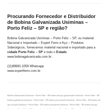
Procurando Fornecedor e Distribuidor
de Bobina Galvanizada Usiminas –
Porto Feliz – SP e região?
Bobina Galvanizada Usiminas – Porto Feliz – SP, ou material
Nacional e Importado – Expert Ferro e Aço – Produtos
Siderúrgicos, fornecemos material nacional e importado para a
cidade Porto Feliz – SP
e todo o
Estado
.
www.bobinagalvanizada.com.br .
(11)99681-1059 Whatsapp
www.expertferro.com.br
Bobina Galvanizada Usiminas – Porto Feliz – SP, bobina de aço galvanizado Usiminas – Porto Feliz – SP,
bobina galvalume Usiminas – Porto Feliz – SP, bobina pre pintada Usiminas – Porto Feliz – SP, bobina de
aço zincada Usiminas – Porto Feliz – SP, bobina zincalume Usiminas – Porto Feliz – SP, bobina de aço