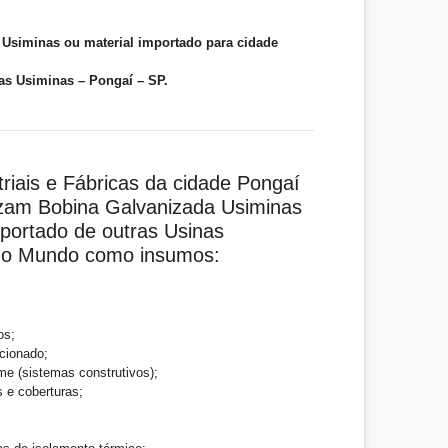
Usiminas ou material importado para cidade
as Usiminas – Pongaí – SP.
triais e Fábricas da cidade Pongaí
lizam Bobina Galvanizada Usiminas
mportado de outras Usinas
 do Mundo como insumos:
os;
cionado;
me (sistemas construtivos);
s e coberturas;