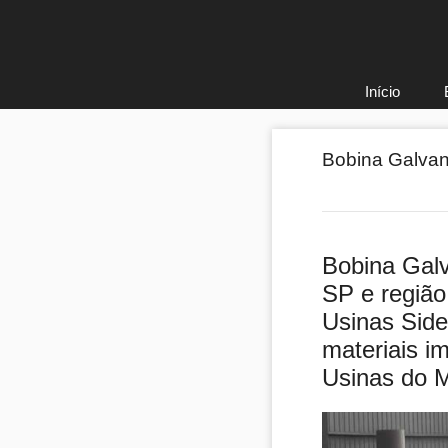
Pular
para
o
conteúdo
Início
Bobina Galvan
Bobina Gal
SP e região
Usinas Side
materiais i
Usinas do 