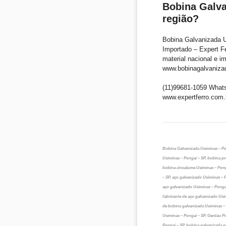
Bobina Galva
região?
Bobina Galvanizada U
Importado – Expert F
material nacional e i
www.bobinagalvanizad
(11)99681-1059 What
www.expertferro.com.
Bobina Galvanizada Usiminas – Po
Usiminas – Pongaí – SP, bobina pr
bobina zincalume Usiminas – Pong
– SP, aço galvanizado Usiminas – 
aço galvanizado Usiminas – Pongaí
fabricante de aço galvanizado Usi
de bobina galvanizada Usiminas – P
Usiminas – Pongaí – SP, Gerdau Po
Pongaí – SP, bobina galvanizada p