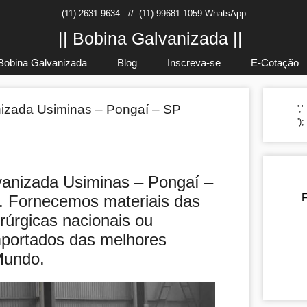
(11)-2631-9634
//
(11)-99681-1059-WhatsApp
|| Bobina Galvanizada ||
Bobina Galvanizada
Blog
Inscreva-se
E-Cotação
izada Usiminas – Pongaí – SP
','
')
vanizada Usiminas – Pongaí –
. Fornecemos materiais das
F
rúrgicas nacionais ou
mportados das melhores
Mundo.