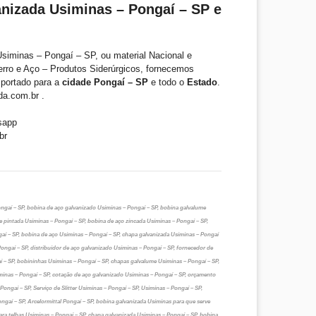
nizada Usiminas – Pongaí – SP e
siminas – Pongaí – SP, ou material Nacional e
erro e Aço – Produtos Siderúrgicos, fornecemos
mportado para a
cidade Pongaí – SP
e todo o
Estado
.
a.com.br .
sapp
br
ngaí – SP, bobina de aço galvanizado Usiminas – Pongaí – SP, bobina galvalume
e pintada Usiminas – Pongaí – SP, bobina de aço zincada Usiminas – Pongaí – SP,
aí – SP, bobina de aço Usiminas – Pongaí – SP, chapa galvanizada Usiminas – Pongaí
Pongaí – SP, distribuidor de aço galvanizado Usiminas – Pongaí – SP, fornecedor de
 – SP, bobininhas Usiminas – Pongaí – SP, chapas galvalume Usiminas – Pongaí – SP,
minas – Pongaí – SP, cotação de aço galvanizado Usiminas – Pongaí – SP, orçamento
ongaí – SP, Serviço de Slitter Usiminas – Pongaí – SP, Usiminas – Pongaí – SP,
ngaí – SP, Arcelormittal Pongaí – SP, bobina galvanizada Usiminas para que serve
ara telhas Usiminas – Pongaí – SP, chapa galvanizada Usiminas – Pongaí – SP, bobina