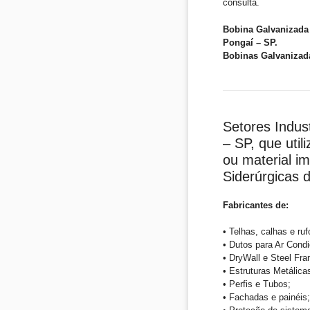
consulta.
Bobina Galvanizada 
Pongaí – SP.
Bobinas Galvanizad
Setores Indus
– SP, que uti
ou material i
Siderúrgicas
Fabricantes de:
• Telhas, calhas e ruf
• Dutos para Ar Condi
• DryWall e Steel Fra
• Estruturas Metálica
• Perfis e Tubos;
• Fachadas e painéis;