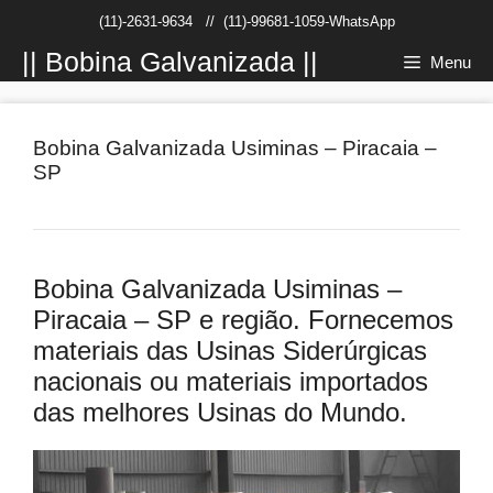
Pular
(11)-2631-9634
//
(11)-99681-1059-WhatsApp
para
o
|| Bobina Galvanizada ||
Menu
conteúdo
Bobina Galvanizada Usiminas – Piracaia –
SP
Bobina Galvanizada Usiminas –
Piracaia – SP e região. Fornecemos
materiais das Usinas Siderúrgicas
nacionais ou materiais importados
das melhores Usinas do Mundo.