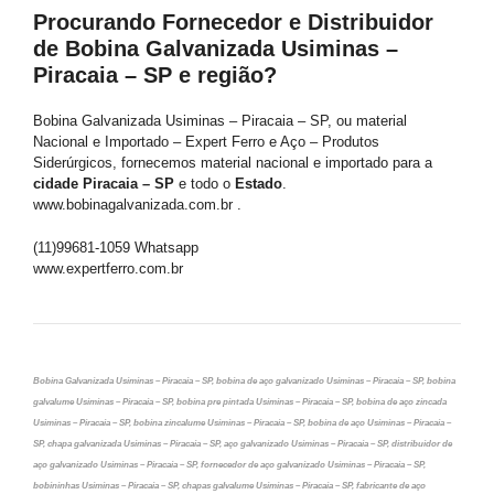
Procurando Fornecedor e Distribuidor
de Bobina Galvanizada Usiminas –
Piracaia – SP e região?
Bobina Galvanizada Usiminas – Piracaia – SP, ou material
Nacional e Importado – Expert Ferro e Aço – Produtos
Siderúrgicos, fornecemos material nacional e importado para a
cidade Piracaia – SP
e todo o
Estado
.
www.bobinagalvanizada.com.br .
(11)99681-1059 Whatsapp
www.expertferro.com.br
Bobina Galvanizada Usiminas – Piracaia – SP, bobina de aço galvanizado Usiminas – Piracaia – SP, bobina
galvalume Usiminas – Piracaia – SP, bobina pre pintada Usiminas – Piracaia – SP, bobina de aço zincada
Usiminas – Piracaia – SP, bobina zincalume Usiminas – Piracaia – SP, bobina de aço Usiminas – Piracaia –
SP, chapa galvanizada Usiminas – Piracaia – SP, aço galvanizado Usiminas – Piracaia – SP, distribuidor de
aço galvanizado Usiminas – Piracaia – SP, fornecedor de aço galvanizado Usiminas – Piracaia – SP,
bobininhas Usiminas – Piracaia – SP, chapas galvalume Usiminas – Piracaia – SP, fabricante de aço