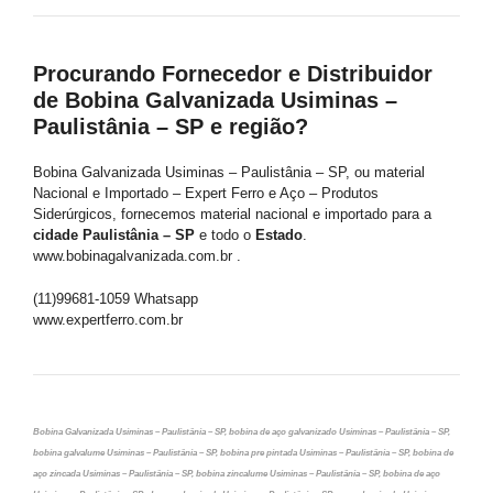
Procurando Fornecedor e Distribuidor
de Bobina Galvanizada Usiminas –
Paulistânia – SP e região?
Bobina Galvanizada Usiminas – Paulistânia – SP, ou material
Nacional e Importado – Expert Ferro e Aço – Produtos
Siderúrgicos, fornecemos material nacional e importado para a
cidade Paulistânia – SP
e todo o
Estado
.
www.bobinagalvanizada.com.br .
(11)99681-1059 Whatsapp
www.expertferro.com.br
Bobina Galvanizada Usiminas – Paulistânia – SP, bobina de aço galvanizado Usiminas – Paulistânia – SP,
bobina galvalume Usiminas – Paulistânia – SP, bobina pre pintada Usiminas – Paulistânia – SP, bobina de
aço zincada Usiminas – Paulistânia – SP, bobina zincalume Usiminas – Paulistânia – SP, bobina de aço