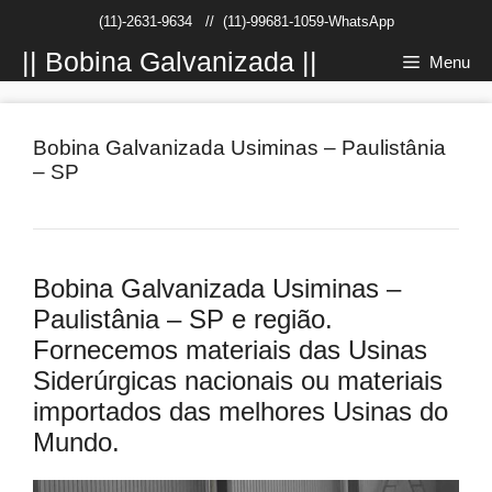
Pular
(11)-2631-9634
//
(11)-99681-1059-WhatsApp
para
o
|| Bobina Galvanizada ||
Menu
conteúdo
Bobina Galvanizada Usiminas – Paulistânia
– SP
Bobina Galvanizada Usiminas –
Paulistânia – SP e região.
Fornecemos materiais das Usinas
Siderúrgicas nacionais ou materiais
importados das melhores Usinas do
Mundo.