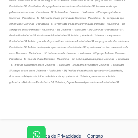
Usiminas – Paulistânia – SP, chapa galvanizada Usiminas – Paulistânia – SP, aço galvanizado Usiminas –
Paulistânia – SP, distribuidor de aço galvanizado Usiminas – Paulistânia – SP, fornecedor de aço
galvanizado Usiminas – Paulistânia – SP, bobininhas Usiminas – Paulistânia – SP, chapas galvalume
Usiminas – Paulistânia – SP, fabricante de aço galvanizado Usiminas – Paulistânia – SP, cotação de aço
galvanizado Usiminas – Paulistânia – SP, orçamento de bobina galvanizada Usiminas – Paulistânia – SP,
Serviço de Slitter Usiminas – Paulistânia – SP, Usiminas – Paulistânia – SP, Usiminas – Paulistânia – SP,
Gerdau Paulistânia – SP, Arcelormittal Paulistânia – SP, bobina galvanizada Usiminas para que serve
Paulistânia – SP, bobina galvanizada para telhas Usiminas – Paulistânia – SP, chapa galvanizada Usiminas –
Paulistânia – SP, bobina de chapa de aço Usiminas – Paulistânia – SP, quantos metros tem uma bobina de
zinco Usiminas – Paulistânia – SP, bobina zincada Usiminas – Paulistânia – SP, grupo bobinas Usiminas –
Paulistânia – SP, rolo de chapa Usiminas – Paulistânia – SP, bobina galvalume preço Usiminas – Paulistânia
– SP, bobina galvanizada preço Usiminas – Paulistânia – SP, bobina pre pintada Usiminas – Paulistânia –
SP, chapa de aço preço Usiminas – Paulistânia – SP, Trading de bobinas de aço carbono Galvanizado,
Galvalume e Pré-pintado, leilao de bobinas de aço galvanizada Usiminas, onde comprar bobina
galvanizada Usiminas – Paulistânia – SP, Usiminas, Expert Ferro e Aço Usiminas – Paulistânia – SP.
Política de Privacidade
Contato