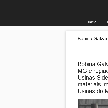
Pular
para
o
conteúdo
Início
Bobina Galva
Bobina Gal
MG e regiã
Usinas Side
materiais i
Usinas do 