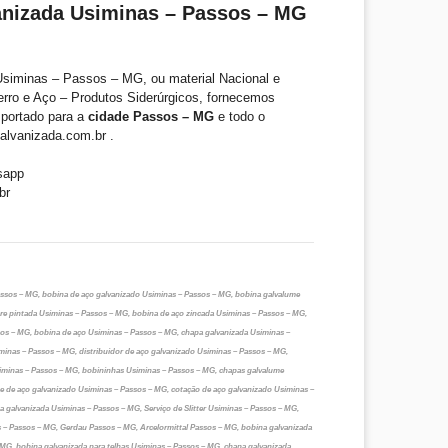
anizada Usiminas – Passos – MG
siminas – Passos – MG, ou material Nacional e
erro e Aço – Produtos Siderúrgicos, fornecemos
mportado para a
cidade Passos – MG
e todo o
alvanizada.com.br .
sapp
br
ssos – MG, bobina de aço galvanizado Usiminas – Passos – MG, bobina galvalume
re pintada Usiminas – Passos – MG, bobina de aço zincada Usiminas – Passos – MG,
os – MG, bobina de aço Usiminas – Passos – MG, chapa galvanizada Usiminas –
minas – Passos – MG, distribuidor de aço galvanizado Usiminas – Passos – MG,
iminas – Passos – MG, bobininhas Usiminas – Passos – MG, chapas galvalume
te de aço galvanizado Usiminas – Passos – MG, cotação de aço galvanizado Usiminas –
 galvanizada Usiminas – Passos – MG, Serviço de Slitter Usiminas – Passos – MG,
 – Passos – MG, Gerdau Passos – MG, Arcelormittal Passos – MG, bobina galvanizada
 MG, bobina galvanizada para telhas Usiminas – Passos – MG, chapa galvanizada