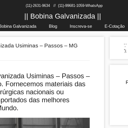
(11)-2631-9634
//
(11)-99681-1059-WhatsApp
|| Bobina Galvanizada ||
Bobina Galvanizada
Blog
Inscreva-se
E-Cotação
nizada Usiminas – Passos – MG
','
')
vanizada Usiminas – Passos –
o. Fornecemos materiais das
F
rúrgicas nacionais ou
mportados das melhores
Mundo.