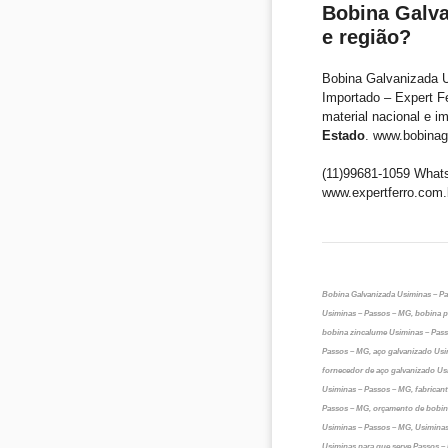
Bobina Galv
e região?
Bobina Galvanizada U
Importado – Expert F
material nacional e i
Estado
. www.bobinag
(11)99681-1059 What
www.expertferro.com.
Bobina Galvanizada Usiminas – Pa
Usiminas – Passos – MG, bobina p
bobina zincalume Usiminas – Pass
Passos – MG, aço galvanizado Usi
fornecedor de aço galvanizado Us
Usiminas – Passos – MG, fabrican
Passos – MG, orçamento de bobina
Usiminas – Passos – MG, Usiminas
Usiminas para que serve Passos –