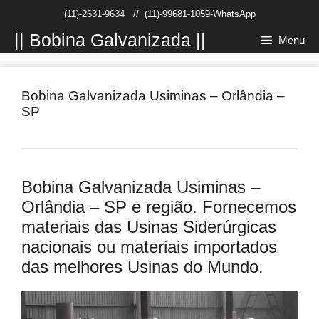
Pular
(11)-2631-9634
//
(11)-99681-1059-WhatsApp
para
o
|| Bobina Galvanizada ||
Menu
conteúdo
Bobina Galvanizada Usiminas – Orlândia –
SP
Bobina Galvanizada Usiminas –
Orlândia – SP e região. Fornecemos
materiais das Usinas Siderúrgicas
nacionais ou materiais importados
das melhores Usinas do Mundo.