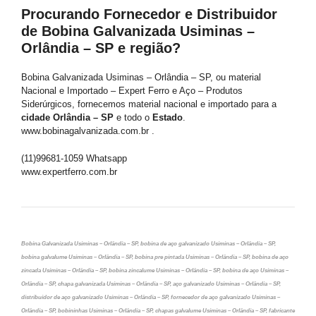
Procurando Fornecedor e Distribuidor
de Bobina Galvanizada Usiminas –
Orlândia – SP e região?
Bobina Galvanizada Usiminas – Orlândia – SP, ou material
Nacional e Importado – Expert Ferro e Aço – Produtos
Siderúrgicos, fornecemos material nacional e importado para a
cidade Orlândia – SP
e todo o
Estado
.
www.bobinagalvanizada.com.br .
(11)99681-1059 Whatsapp
www.expertferro.com.br
Bobina Galvanizada Usiminas – Orlândia – SP, bobina de aço galvanizado Usiminas – Orlândia – SP,
bobina galvalume Usiminas – Orlândia – SP, bobina pre pintada Usiminas – Orlândia – SP, bobina de aço
zincada Usiminas – Orlândia – SP, bobina zincalume Usiminas – Orlândia – SP, bobina de aço Usiminas –
Orlândia – SP, chapa galvanizada Usiminas – Orlândia – SP, aço galvanizado Usiminas – Orlândia – SP,
distribuidor de aço galvanizado Usiminas – Orlândia – SP, fornecedor de aço galvanizado Usiminas –
Orlândia – SP, bobininhas Usiminas – Orlândia – SP, chapas galvalume Usiminas – Orlândia – SP, fabricante