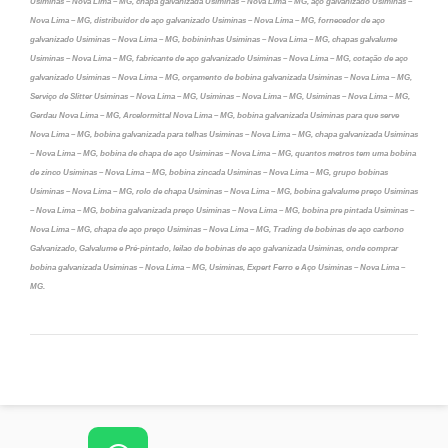
Usiminas – Nova Lima – MG, chapa galvanizada Usiminas – Nova Lima – MG, aço galvanizado Usiminas –
Nova Lima – MG, distribuidor de aço galvanizado Usiminas – Nova Lima – MG, fornecedor de aço
galvanizado Usiminas – Nova Lima – MG, bobininhas Usiminas – Nova Lima – MG, chapas galvalume
Usiminas – Nova Lima – MG, fabricante de aço galvanizado Usiminas – Nova Lima – MG, cotação de aço
galvanizado Usiminas – Nova Lima – MG, orçamento de bobina galvanizada Usiminas – Nova Lima – MG,
Serviço de Slitter Usiminas – Nova Lima – MG, Usiminas – Nova Lima – MG, Usiminas – Nova Lima – MG,
Gerdau Nova Lima – MG, Arcelormittal Nova Lima – MG, bobina galvanizada Usiminas para que serve
Nova Lima – MG, bobina galvanizada para telhas Usiminas – Nova Lima – MG, chapa galvanizada Usiminas
– Nova Lima – MG, bobina de chapa de aço Usiminas – Nova Lima – MG, quantos metros tem uma bobina
de zinco Usiminas – Nova Lima – MG, bobina zincada Usiminas – Nova Lima – MG, grupo bobinas
Usiminas – Nova Lima – MG, rolo de chapa Usiminas – Nova Lima – MG, bobina galvalume preço Usiminas
– Nova Lima – MG, bobina galvanizada preço Usiminas – Nova Lima – MG, bobina pre pintada Usiminas –
Nova Lima – MG, chapa de aço preço Usiminas – Nova Lima – MG, Trading de bobinas de aço carbono
Galvanizado, Galvalume e Pré-pintado, leilao de bobinas de aço galvanizada Usiminas, onde comprar
bobina galvanizada Usiminas – Nova Lima – MG, Usiminas, Expert Ferro e Aço Usiminas – Nova Lima –
MG.