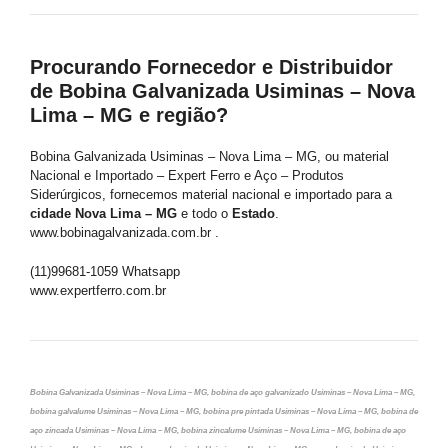
Procurando Fornecedor e Distribuidor
de Bobina Galvanizada Usiminas – Nova
Lima – MG e região?
Bobina Galvanizada Usiminas – Nova Lima – MG, ou material
Nacional e Importado – Expert Ferro e Aço – Produtos
Siderúrgicos, fornecemos material nacional e importado para a
cidade Nova Lima – MG
e todo o
Estado
.
www.bobinagalvanizada.com.br .
(11)99681-1059 Whatsapp
www.expertferro.com.br
Bobina Galvanizada Usiminas – Nova Lima – MG, bobina de aço galvanizado Usiminas – Nova Lima – MG,
bobina galvalume Usiminas – Nova Lima – MG, bobina pre pintada Usiminas – Nova Lima – MG, bobina de
aço zincada Usiminas – Nova Lima – MG, bobina zincalume Usiminas – Nova Lima – MG, bobina de aço