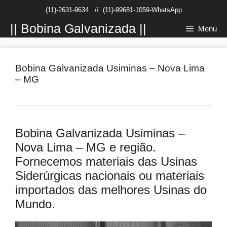
Pular
(11)-2631-9634
//
(11)-99681-1059-WhatsApp
para
o
|| Bobina Galvanizada ||
Menu
conteúdo
Bobina Galvanizada Usiminas – Nova Lima
– MG
Bobina Galvanizada Usiminas –
Nova Lima – MG e região.
Fornecemos materiais das Usinas
Siderúrgicas nacionais ou materiais
importados das melhores Usinas do
Mundo.