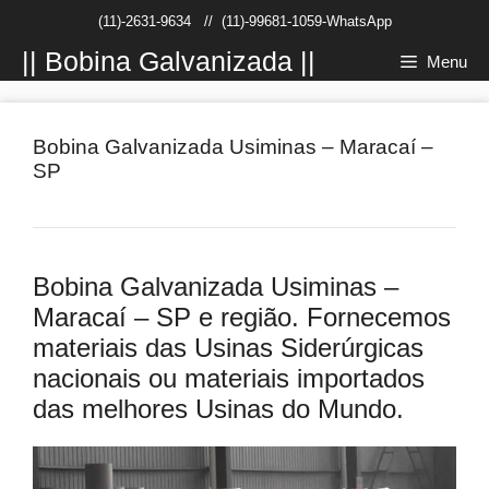
Pular
(11)-2631-9634
//
(11)-99681-1059-WhatsApp
para
o
|| Bobina Galvanizada ||
Menu
conteúdo
Bobina Galvanizada Usiminas – Maracaí –
SP
Bobina Galvanizada Usiminas –
Maracaí – SP e região. Fornecemos
materiais das Usinas Siderúrgicas
nacionais ou materiais importados
das melhores Usinas do Mundo.