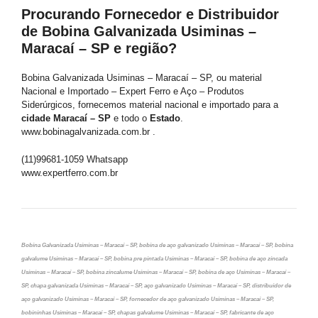
Procurando Fornecedor e Distribuidor
de Bobina Galvanizada Usiminas –
Maracaí – SP e região?
Bobina Galvanizada Usiminas – Maracaí – SP, ou material
Nacional e Importado – Expert Ferro e Aço – Produtos
Siderúrgicos, fornecemos material nacional e importado para a
cidade Maracaí – SP
e todo o
Estado
.
www.bobinagalvanizada.com.br .
(11)99681-1059 Whatsapp
www.expertferro.com.br
Bobina Galvanizada Usiminas – Maracaí – SP, bobina de aço galvanizado Usiminas – Maracaí – SP, bobina
galvalume Usiminas – Maracaí – SP, bobina pre pintada Usiminas – Maracaí – SP, bobina de aço zincada
Usiminas – Maracaí – SP, bobina zincalume Usiminas – Maracaí – SP, bobina de aço Usiminas – Maracaí –
SP, chapa galvanizada Usiminas – Maracaí – SP, aço galvanizado Usiminas – Maracaí – SP, distribuidor de
aço galvanizado Usiminas – Maracaí – SP, fornecedor de aço galvanizado Usiminas – Maracaí – SP,
bobininhas Usiminas – Maracaí – SP, chapas galvalume Usiminas – Maracaí – SP, fabricante de aço