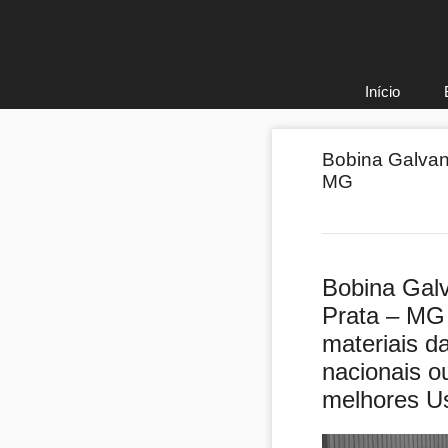
Pular
para
o
conteúdo
Início
Bobina Galvan
MG
Bobina Gal
Prata – MG
materiais d
nacionais o
melhores U