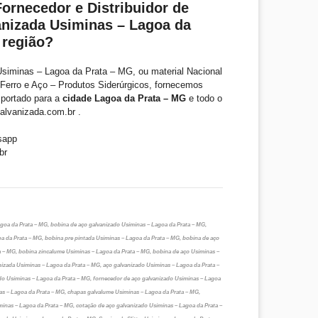
ornecedor e Distribuidor de
nizada Usiminas – Lagoa da
 região?
siminas – Lagoa da Prata – MG, ou material Nacional
 Ferro e Aço – Produtos Siderúrgicos, fornecemos
mportado para a
cidade Lagoa da Prata – MG
e todo o
alvanizada.com.br .
sapp
br
goa da Prata – MG, bobina de aço galvanizado Usiminas – Lagoa da Prata – MG,
a da Prata – MG, bobina pre pintada Usiminas – Lagoa da Prata – MG, bobina de aço
a – MG, bobina zincalume Usiminas – Lagoa da Prata – MG, bobina de aço Usiminas –
izada Usiminas – Lagoa da Prata – MG, aço galvanizado Usiminas – Lagoa da Prata –
ado Usiminas – Lagoa da Prata – MG, fornecedor de aço galvanizado Usiminas – Lagoa
as – Lagoa da Prata – MG, chapas galvalume Usiminas – Lagoa da Prata – MG,
minas – Lagoa da Prata – MG, cotação de aço galvanizado Usiminas – Lagoa da Prata –