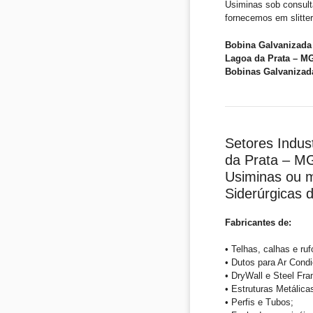
Usiminas sob consul
fornecemos em slitter
Bobina Galvanizada 
Lagoa da Prata – M
Bobinas Galvanizad
Setores Indus
da Prata – MG
Usiminas ou m
Siderúrgicas
Fabricantes de:
• Telhas, calhas e ruf
• Dutos para Ar Condi
• DryWall e Steel Fra
• Estruturas Metálica
• Perfis e Tubos;