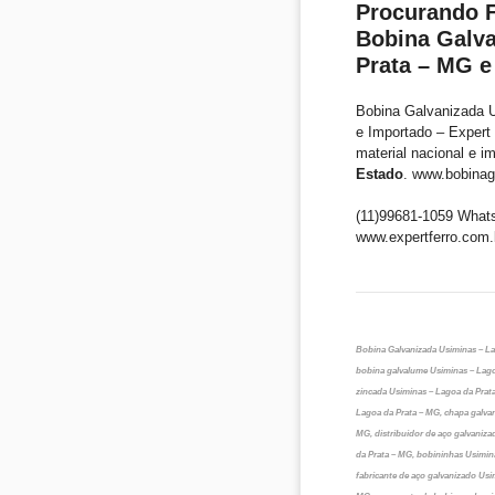
Procurando F
Bobina Galva
Prata – MG e
Bobina Galvanizada U
e Importado – Expert
material nacional e i
Estado
. www.bobinag
(11)99681-1059 What
www.expertferro.com.
Bobina Galvanizada Usiminas – La
bobina galvalume Usiminas – Lago
zincada Usiminas – Lagoa da Prat
Lagoa da Prata – MG, chapa galvan
MG, distribuidor de aço galvaniz
da Prata – MG, bobininhas Usimin
fabricante de aço galvanizado Usi