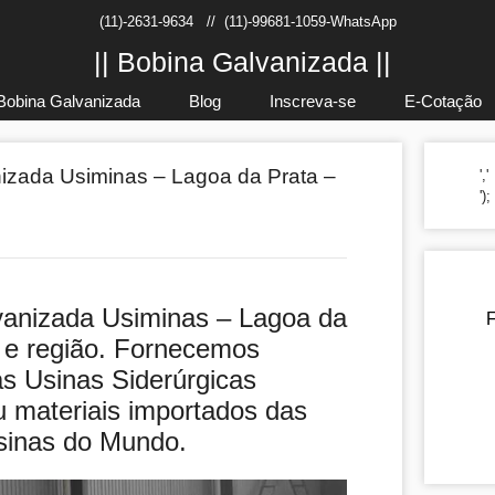
(11)-2631-9634
//
(11)-99681-1059-WhatsApp
|| Bobina Galvanizada ||
Bobina Galvanizada
Blog
Inscreva-se
E-Cotação
izada Usiminas – Lagoa da Prata –
','
')
vanizada Usiminas – Lagoa da
F
 e região. Fornecemos
as Usinas Siderúrgicas
u materiais importados das
sinas do Mundo.