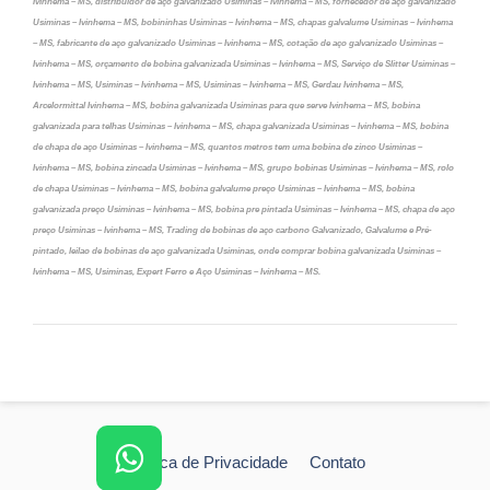
Ivinhema – MS, distribuidor de aço galvanizado Usiminas – Ivinhema – MS, fornecedor de aço galvanizado
Usiminas – Ivinhema – MS, bobininhas Usiminas – Ivinhema – MS, chapas galvalume Usiminas – Ivinhema
– MS, fabricante de aço galvanizado Usiminas – Ivinhema – MS, cotação de aço galvanizado Usiminas –
Ivinhema – MS, orçamento de bobina galvanizada Usiminas – Ivinhema – MS, Serviço de Slitter Usiminas –
Ivinhema – MS, Usiminas – Ivinhema – MS, Usiminas – Ivinhema – MS, Gerdau Ivinhema – MS,
Arcelormittal Ivinhema – MS, bobina galvanizada Usiminas para que serve Ivinhema – MS, bobina
galvanizada para telhas Usiminas – Ivinhema – MS, chapa galvanizada Usiminas – Ivinhema – MS, bobina
de chapa de aço Usiminas – Ivinhema – MS, quantos metros tem uma bobina de zinco Usiminas –
Ivinhema – MS, bobina zincada Usiminas – Ivinhema – MS, grupo bobinas Usiminas – Ivinhema – MS, rolo
de chapa Usiminas – Ivinhema – MS, bobina galvalume preço Usiminas – Ivinhema – MS, bobina
galvanizada preço Usiminas – Ivinhema – MS, bobina pre pintada Usiminas – Ivinhema – MS, chapa de aço
preço Usiminas – Ivinhema – MS, Trading de bobinas de aço carbono Galvanizado, Galvalume e Pré-
pintado, leilao de bobinas de aço galvanizada Usiminas, onde comprar bobina galvanizada Usiminas –
Ivinhema – MS, Usiminas, Expert Ferro e Aço Usiminas – Ivinhema – MS.
Política de Privacidade
Contato