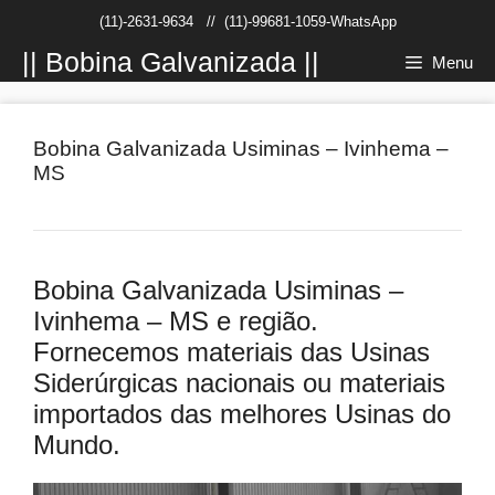
Pular
(11)-2631-9634
//
(11)-99681-1059-WhatsApp
para
o
|| Bobina Galvanizada ||
Menu
conteúdo
Bobina Galvanizada Usiminas – Ivinhema –
MS
Bobina Galvanizada Usiminas –
Ivinhema – MS e região.
Fornecemos materiais das Usinas
Siderúrgicas nacionais ou materiais
importados das melhores Usinas do
Mundo.