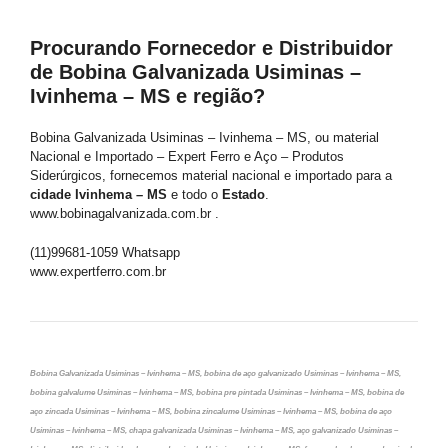
Procurando Fornecedor e Distribuidor
de Bobina Galvanizada Usiminas –
Ivinhema – MS e região?
Bobina Galvanizada Usiminas – Ivinhema – MS, ou material
Nacional e Importado – Expert Ferro e Aço – Produtos
Siderúrgicos, fornecemos material nacional e importado para a
cidade Ivinhema – MS
e todo o
Estado
.
www.bobinagalvanizada.com.br .
(11)99681-1059 Whatsapp
www.expertferro.com.br
Bobina Galvanizada Usiminas – Ivinhema – MS, bobina de aço galvanizado Usiminas – Ivinhema – MS,
bobina galvalume Usiminas – Ivinhema – MS, bobina pre pintada Usiminas – Ivinhema – MS, bobina de
aço zincada Usiminas – Ivinhema – MS, bobina zincalume Usiminas – Ivinhema – MS, bobina de aço
Usiminas – Ivinhema – MS, chapa galvanizada Usiminas – Ivinhema – MS, aço galvanizado Usiminas –