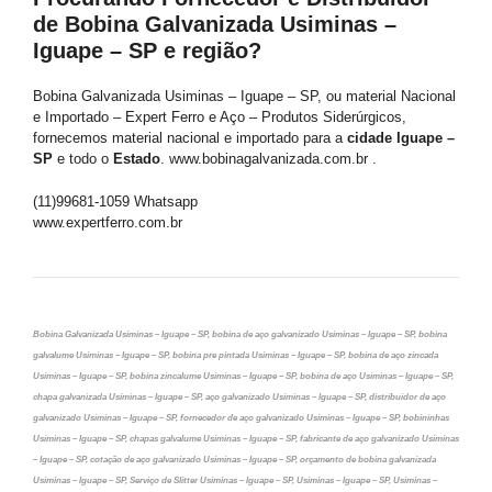
de Bobina Galvanizada Usiminas –
Iguape – SP e região?
Bobina Galvanizada Usiminas – Iguape – SP, ou material Nacional
e Importado – Expert Ferro e Aço – Produtos Siderúrgicos,
fornecemos material nacional e importado para a
cidade Iguape –
SP
e todo o
Estado
. www.bobinagalvanizada.com.br .
(11)99681-1059 Whatsapp
www.expertferro.com.br
Bobina Galvanizada Usiminas – Iguape – SP, bobina de aço galvanizado Usiminas – Iguape – SP, bobina
galvalume Usiminas – Iguape – SP, bobina pre pintada Usiminas – Iguape – SP, bobina de aço zincada
Usiminas – Iguape – SP, bobina zincalume Usiminas – Iguape – SP, bobina de aço Usiminas – Iguape – SP,
chapa galvanizada Usiminas – Iguape – SP, aço galvanizado Usiminas – Iguape – SP, distribuidor de aço
galvanizado Usiminas – Iguape – SP, fornecedor de aço galvanizado Usiminas – Iguape – SP, bobininhas
Usiminas – Iguape – SP, chapas galvalume Usiminas – Iguape – SP, fabricante de aço galvanizado Usiminas
– Iguape – SP, cotação de aço galvanizado Usiminas – Iguape – SP, orçamento de bobina galvanizada
Usiminas – Iguape – SP, Serviço de Slitter Usiminas – Iguape – SP, Usiminas – Iguape – SP, Usiminas –