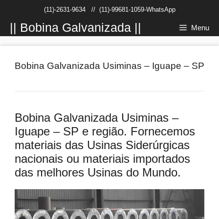
Pular
(11)-2631-9634
//
(11)-99681-1059-WhatsApp
para
o
|| Bobina Galvanizada ||
Menu
conteúdo
Bobina Galvanizada Usiminas – Iguape – SP
Bobina Galvanizada Usiminas –
Iguape – SP e região. Fornecemos
materiais das Usinas Siderúrgicas
nacionais ou materiais importados
das melhores Usinas do Mundo.