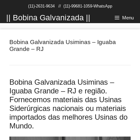
Pular
(11)-2631-9634
//
(11)-99681-1059-WhatsApp
para
o
|| Bobina Galvanizada ||
Menu
conteúdo
Bobina Galvanizada Usiminas – Iguaba
Grande – RJ
Bobina Galvanizada Usiminas –
Iguaba Grande – RJ e região.
Fornecemos materiais das Usinas
Siderúrgicas nacionais ou materiais
importados das melhores Usinas do
Mundo.