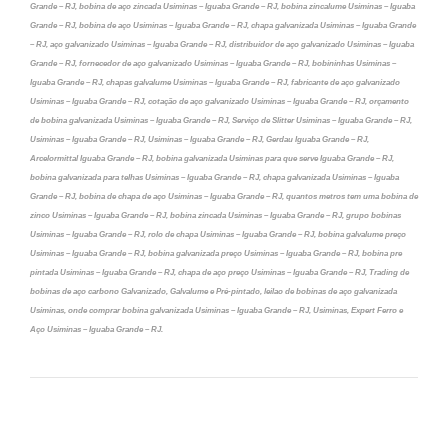
Grande – RJ, bobina de aço zincada Usiminas – Iguaba Grande – RJ, bobina zincalume Usiminas – Iguaba
Grande – RJ, bobina de aço Usiminas – Iguaba Grande – RJ, chapa galvanizada Usiminas – Iguaba Grande
– RJ, aço galvanizado Usiminas – Iguaba Grande – RJ, distribuidor de aço galvanizado Usiminas – Iguaba
Grande – RJ, fornecedor de aço galvanizado Usiminas – Iguaba Grande – RJ, bobininhas Usiminas –
Iguaba Grande – RJ, chapas galvalume Usiminas – Iguaba Grande – RJ, fabricante de aço galvanizado
Usiminas – Iguaba Grande – RJ, cotação de aço galvanizado Usiminas – Iguaba Grande – RJ, orçamento
de bobina galvanizada Usiminas – Iguaba Grande – RJ, Serviço de Slitter Usiminas – Iguaba Grande – RJ,
Usiminas – Iguaba Grande – RJ, Usiminas – Iguaba Grande – RJ, Gerdau Iguaba Grande – RJ,
Arcelormittal Iguaba Grande – RJ, bobina galvanizada Usiminas para que serve Iguaba Grande – RJ,
bobina galvanizada para telhas Usiminas – Iguaba Grande – RJ, chapa galvanizada Usiminas – Iguaba
Grande – RJ, bobina de chapa de aço Usiminas – Iguaba Grande – RJ, quantos metros tem uma bobina de
zinco Usiminas – Iguaba Grande – RJ, bobina zincada Usiminas – Iguaba Grande – RJ, grupo bobinas
Usiminas – Iguaba Grande – RJ, rolo de chapa Usiminas – Iguaba Grande – RJ, bobina galvalume preço
Usiminas – Iguaba Grande – RJ, bobina galvanizada preço Usiminas – Iguaba Grande – RJ, bobina pre
pintada Usiminas – Iguaba Grande – RJ, chapa de aço preço Usiminas – Iguaba Grande – RJ, Trading de
bobinas de aço carbono Galvanizado, Galvalume e Pré-pintado, leilao de bobinas de aço galvanizada
Usiminas, onde comprar bobina galvanizada Usiminas – Iguaba Grande – RJ, Usiminas, Expert Ferro e
Aço Usiminas – Iguaba Grande – RJ.