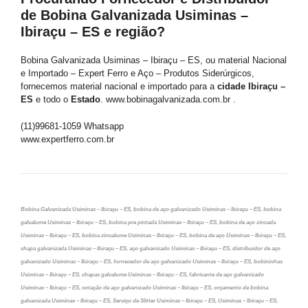
de Bobina Galvanizada Usiminas –
Ibiraçu – ES e região?
Bobina Galvanizada Usiminas – Ibiraçu – ES, ou material Nacional
e Importado – Expert Ferro e Aço – Produtos Siderúrgicos,
fornecemos material nacional e importado para a
cidade Ibiraçu –
ES
e todo o
Estado
. www.bobinagalvanizada.com.br .
(11)99681-1059 Whatsapp
www.expertferro.com.br
Bobina Galvanizada Usiminas – Ibiraçu – ES, bobina de aço galvanizado Usiminas – Ibiraçu – ES, bobina
galvalume Usiminas – Ibiraçu – ES, bobina pre pintada Usiminas – Ibiraçu – ES, bobina de aço zincada
Usiminas – Ibiraçu – ES, bobina zincalume Usiminas – Ibiraçu – ES, bobina de aço Usiminas – Ibiraçu – ES,
chapa galvanizada Usiminas – Ibiraçu – ES, aço galvanizado Usiminas – Ibiraçu – ES, distribuidor de aço
galvanizado Usiminas – Ibiraçu – ES, fornecedor de aço galvanizado Usiminas – Ibiraçu – ES, bobininhas
Usiminas – Ibiraçu – ES, chapas galvalume Usiminas – Ibiraçu – ES, fabricante de aço galvanizado
Usiminas – Ibiraçu – ES, cotação de aço galvanizado Usiminas – Ibiraçu – ES, orçamento de bobina
galvanizada Usiminas – Ibiraçu – ES, Serviço de Slitter Usiminas – Ibiraçu – ES, Usiminas – Ibiraçu – ES,