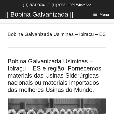
Pular
(11)-2631-9634
//
(11)-99681-1059-WhatsApp
para
o
|| Bobina Galvanizada ||
Menu
conteúdo
Bobina Galvanizada Usiminas – Ibiraçu – ES
Bobina Galvanizada Usiminas –
Ibiraçu – ES e região. Fornecemos
materiais das Usinas Siderúrgicas
nacionais ou materiais importados
das melhores Usinas do Mundo.