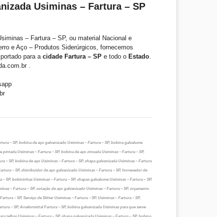
nizada Usiminas – Fartura – SP
siminas – Fartura – SP, ou material Nacional e
erro e Aço – Produtos Siderúrgicos, fornecemos
mportado para a
cidade Fartura – SP
e todo o
Estado
.
a.com.br .
sapp
br
tura – SP, bobina de aço galvanizado Usiminas – Fartura – SP, bobina galvalume
e pintada Usiminas – Fartura – SP, bobina de aço zincada Usiminas – Fartura – SP,
ra – SP, bobina de aço Usiminas – Fartura – SP, chapa galvanizada Usiminas – Fartura
artura – SP, distribuidor de aço galvanizado Usiminas – Fartura – SP, fornecedor de
a – SP, bobininhas Usiminas – Fartura – SP, chapas galvalume Usiminas – Fartura – SP,
minas – Fartura – SP, cotação de aço galvanizado Usiminas – Fartura – SP, orçamento
artura – SP, Serviço de Slitter Usiminas – Fartura – SP, Usiminas – Fartura – SP,
rtura – SP, Arcelormittal Fartura – SP, bobina galvanizada Usiminas para que serve
ara telhas Usiminas – Fartura – SP, chapa galvanizada Usiminas – Fartura – SP, bobina