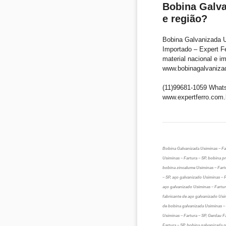
Bobina Galva
e região?
Bobina Galvanizada U
Importado – Expert F
material nacional e i
www.bobinagalvanizad
(11)99681-1059 What
www.expertferro.com.
Bobina Galvanizada Usiminas – Far
Usiminas – Fartura – SP, bobina pr
bobina zincalume Usiminas – Fartu
– SP, aço galvanizado Usiminas – F
aço galvanizado Usiminas – Fartur
fabricante de aço galvanizado Usi
de bobina galvanizada Usiminas – F
Usiminas – Fartura – SP, Gerdau Fa
Fartura – SP, bobina galvanizada p