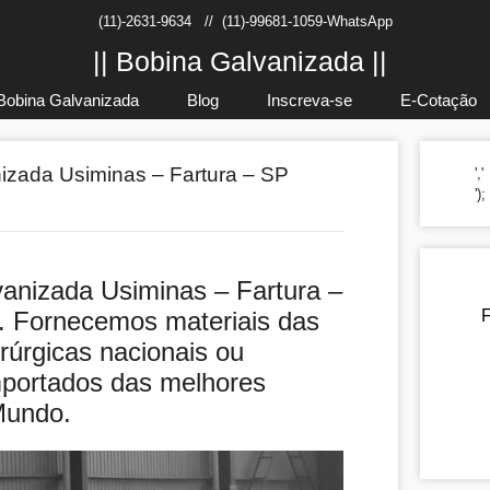
(11)-2631-9634
//
(11)-99681-1059-WhatsApp
|| Bobina Galvanizada ||
Bobina Galvanizada
Blog
Inscreva-se
E-Cotação
izada Usiminas – Fartura – SP
','
')
anizada Usiminas – Fartura –
. Fornecemos materiais das
F
rúrgicas nacionais ou
mportados das melhores
Mundo.