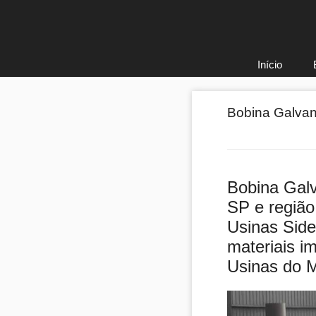
Pular
para
o
conteúdo
Início
Bobina Galvan
Bobina Galv
SP e região
Usinas Side
materiais i
Usinas do 