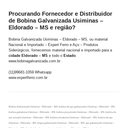
Procurando Fornecedor e Distribuidor
de Bobina Galvanizada Usiminas –
Eldorado – MS e região?
Bobina Galvanizada Usiminas – Eldorado – MS, ou material
Nacional e Importado – Expert Ferro e Aço – Produtos
Siderúrgicos, fornecemos material nacional e importado para a
cidade Eldorado – MS
e todo o
Estado
.
www.bobinagalvanizada.com.br .
(11)99681-1059 Whatsapp
www.expertferro.com.br
Bobina Galvanizada Usiminas – Eldorado – MS, bobina de aço galvanizado Usiminas – Eldorado – MS,
bobina galvalume Usiminas – Eldorado – MS, bobina pre pintada Usiminas – Eldorado – MS, bobina de
aço zincada Usiminas – Eldorado – MS, bobina zincalume Usiminas – Eldorado – MS, bobina de aço
Usiminas – Eldorado – MS, chapa galvanizada Usiminas – Eldorado – MS, aço galvanizado Usiminas –