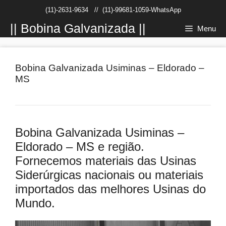
Pular
(11)-2631-9634
//
(11)-99681-1059-WhatsApp
para
o
|| Bobina Galvanizada ||
Menu
conteúdo
Bobina Galvanizada Usiminas – Eldorado –
MS
Bobina Galvanizada Usiminas –
Eldorado – MS e região.
Fornecemos materiais das Usinas
Siderúrgicas nacionais ou materiais
importados das melhores Usinas do
Mundo.