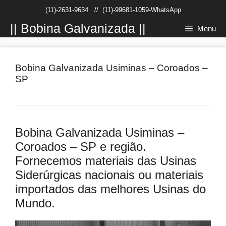
Pular
(11)-2631-9634
//
(11)-99681-1059-WhatsApp
para
o
|| Bobina Galvanizada ||
Menu
conteúdo
Bobina Galvanizada Usiminas – Coroados –
SP
Bobina Galvanizada Usiminas –
Coroados – SP e região.
Fornecemos materiais das Usinas
Siderúrgicas nacionais ou materiais
importados das melhores Usinas do
Mundo.