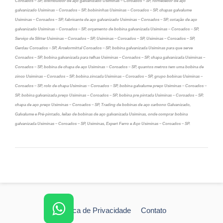
Coroados – SP, distribuidor de aço galvanizado Usiminas – Coroados – SP, fornecedor de aço
galvanizado Usiminas – Coroados – SP, bobininhas Usiminas – Coroados – SP, chapas galvalume
Usiminas – Coroados – SP, fabricante de aço galvanizado Usiminas – Coroados – SP, cotação de aço
galvanizado Usiminas – Coroados – SP, orçamento de bobina galvanizada Usiminas – Coroados – SP,
Serviço de Slitter Usiminas – Coroados – SP, Usiminas – Coroados – SP, Usiminas – Coroados – SP,
Gerdau Coroados – SP, Arcelormittal Coroados – SP, bobina galvanizada Usiminas para que serve
Coroados – SP, bobina galvanizada para telhas Usiminas – Coroados – SP, chapa galvanizada Usiminas –
Coroados – SP, bobina de chapa de aço Usiminas – Coroados – SP, quantos metros tem uma bobina de
zinco Usiminas – Coroados – SP, bobina zincada Usiminas – Coroados – SP, grupo bobinas Usiminas –
Coroados – SP, rolo de chapa Usiminas – Coroados – SP, bobina galvalume preço Usiminas – Coroados –
SP, bobina galvanizada preço Usiminas – Coroados – SP, bobina pre pintada Usiminas – Coroados – SP,
chapa de aço preço Usiminas – Coroados – SP, Trading de bobinas de aço carbono Galvanizado,
Galvalume e Pré-pintado, leilao de bobinas de aço galvanizada Usiminas, onde comprar bobina
galvanizada Usiminas – Coroados – SP, Usiminas, Expert Ferro e Aço Usiminas – Coroados – SP.
Política de Privacidade
Contato