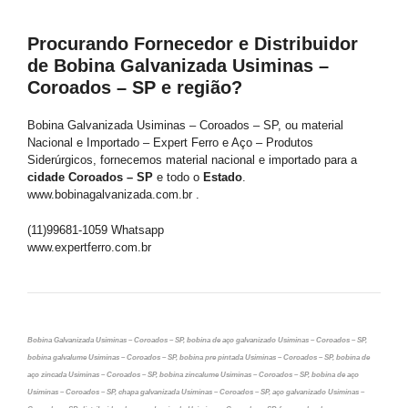
Procurando Fornecedor e Distribuidor
de Bobina Galvanizada Usiminas –
Coroados – SP e região?
Bobina Galvanizada Usiminas – Coroados – SP, ou material
Nacional e Importado – Expert Ferro e Aço – Produtos
Siderúrgicos, fornecemos material nacional e importado para a
cidade Coroados – SP
e todo o
Estado
.
www.bobinagalvanizada.com.br .
(11)99681-1059 Whatsapp
www.expertferro.com.br
Bobina Galvanizada Usiminas – Coroados – SP, bobina de aço galvanizado Usiminas – Coroados – SP,
bobina galvalume Usiminas – Coroados – SP, bobina pre pintada Usiminas – Coroados – SP, bobina de
aço zincada Usiminas – Coroados – SP, bobina zincalume Usiminas – Coroados – SP, bobina de aço
Usiminas – Coroados – SP, chapa galvanizada Usiminas – Coroados – SP, aço galvanizado Usiminas –