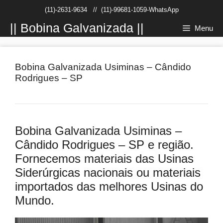
Pular
(11)-2631-9634
//
(11)-99681-1059-WhatsApp
para
o
|| Bobina Galvanizada ||
Menu
conteúdo
Bobina Galvanizada Usiminas – Cândido
Rodrigues – SP
Bobina Galvanizada Usiminas –
Cândido Rodrigues – SP e região.
Fornecemos materiais das Usinas
Siderúrgicas nacionais ou materiais
importados das melhores Usinas do
Mundo.