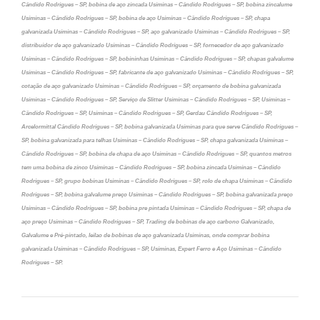
Cândido Rodrigues – SP, bobina de aço zincada Usiminas – Cândido Rodrigues – SP, bobina zincalume
Usiminas – Cândido Rodrigues – SP, bobina de aço Usiminas – Cândido Rodrigues – SP, chapa
galvanizada Usiminas – Cândido Rodrigues – SP, aço galvanizado Usiminas – Cândido Rodrigues – SP,
distribuidor de aço galvanizado Usiminas – Cândido Rodrigues – SP, fornecedor de aço galvanizado
Usiminas – Cândido Rodrigues – SP, bobininhas Usiminas – Cândido Rodrigues – SP, chapas galvalume
Usiminas – Cândido Rodrigues – SP, fabricante de aço galvanizado Usiminas – Cândido Rodrigues – SP,
cotação de aço galvanizado Usiminas – Cândido Rodrigues – SP, orçamento de bobina galvanizada
Usiminas – Cândido Rodrigues – SP, Serviço de Slitter Usiminas – Cândido Rodrigues – SP, Usiminas –
Cândido Rodrigues – SP, Usiminas – Cândido Rodrigues – SP, Gerdau Cândido Rodrigues – SP,
Arcelormittal Cândido Rodrigues – SP, bobina galvanizada Usiminas para que serve Cândido Rodrigues –
SP, bobina galvanizada para telhas Usiminas – Cândido Rodrigues – SP, chapa galvanizada Usiminas –
Cândido Rodrigues – SP, bobina de chapa de aço Usiminas – Cândido Rodrigues – SP, quantos metros
tem uma bobina de zinco Usiminas – Cândido Rodrigues – SP, bobina zincada Usiminas – Cândido
Rodrigues – SP, grupo bobinas Usiminas – Cândido Rodrigues – SP, rolo de chapa Usiminas – Cândido
Rodrigues – SP, bobina galvalume preço Usiminas – Cândido Rodrigues – SP, bobina galvanizada preço
Usiminas – Cândido Rodrigues – SP, bobina pre pintada Usiminas – Cândido Rodrigues – SP, chapa de
aço preço Usiminas – Cândido Rodrigues – SP, Trading de bobinas de aço carbono Galvanizado,
Galvalume e Pré-pintado, leilao de bobinas de aço galvanizada Usiminas, onde comprar bobina
galvanizada Usiminas – Cândido Rodrigues – SP, Usiminas, Expert Ferro e Aço Usiminas – Cândido
Rodrigues – SP.