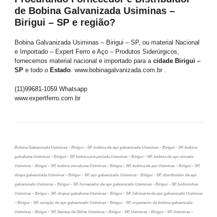
de Bobina Galvanizada Usiminas –
Birigui – SP e região?
Bobina Galvanizada Usiminas – Birigui – SP, ou material Nacional
e Importado – Expert Ferro e Aço – Produtos Siderúrgicos,
fornecemos material nacional e importado para a
cidade Birigui –
SP
e todo o
Estado
. www.bobinagalvanizada.com.br .
(11)99681-1059 Whatsapp
www.expertferro.com.br
Bobina Galvanizada Usiminas – Birigui – SP, bobina de aço galvanizado Usiminas – Birigui – SP, bobina
galvalume Usiminas – Birigui – SP, bobina pre pintada Usiminas – Birigui – SP, bobina de aço zincada
Usiminas – Birigui – SP, bobina zincalume Usiminas – Birigui – SP, bobina de aço Usiminas – Birigui – SP,
chapa galvanizada Usiminas – Birigui – SP, aço galvanizado Usiminas – Birigui – SP, distribuidor de aço
galvanizado Usiminas – Birigui – SP, fornecedor de aço galvanizado Usiminas – Birigui – SP, bobininhas
Usiminas – Birigui – SP, chapas galvalume Usiminas – Birigui – SP, fabricante de aço galvanizado Usiminas
– Birigui – SP, cotação de aço galvanizado Usiminas – Birigui – SP, orçamento de bobina galvanizada
Usiminas – Birigui – SP, Serviço de Slitter Usiminas – Birigui – SP, Usiminas – Birigui – SP, Usiminas –