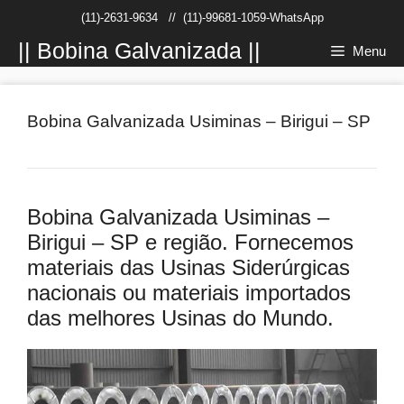
Pular
(11)-2631-9634
//
(11)-99681-1059-WhatsApp
para
o
|| Bobina Galvanizada ||
Menu
conteúdo
Bobina Galvanizada Usiminas – Birigui – SP
Bobina Galvanizada Usiminas –
Birigui – SP e região. Fornecemos
materiais das Usinas Siderúrgicas
nacionais ou materiais importados
das melhores Usinas do Mundo.