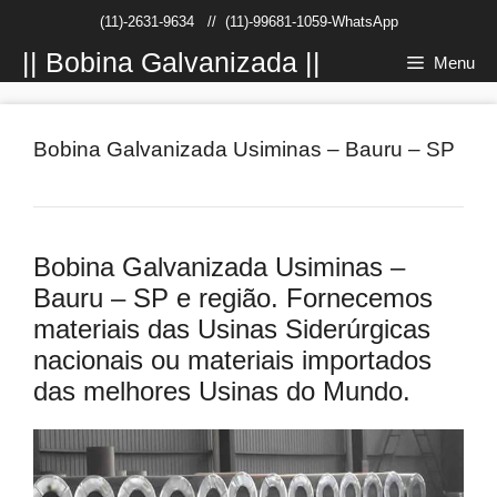
Pular
(11)-2631-9634
//
(11)-99681-1059-WhatsApp
para
o
|| Bobina Galvanizada ||
Menu
conteúdo
Bobina Galvanizada Usiminas – Bauru – SP
Bobina Galvanizada Usiminas –
Bauru – SP e região. Fornecemos
materiais das Usinas Siderúrgicas
nacionais ou materiais importados
das melhores Usinas do Mundo.