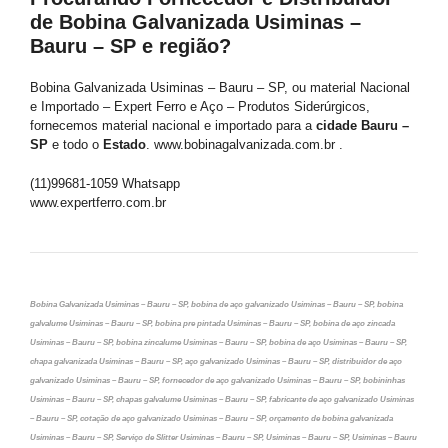
de Bobina Galvanizada Usiminas –
Bauru – SP e região?
Bobina Galvanizada Usiminas – Bauru – SP, ou material Nacional
e Importado – Expert Ferro e Aço – Produtos Siderúrgicos,
fornecemos material nacional e importado para a
cidade Bauru –
SP
e todo o
Estado
. www.bobinagalvanizada.com.br .
(11)99681-1059 Whatsapp
www.expertferro.com.br
Bobina Galvanizada Usiminas – Bauru – SP, bobina de aço galvanizado Usiminas – Bauru – SP, bobina
galvalume Usiminas – Bauru – SP, bobina pre pintada Usiminas – Bauru – SP, bobina de aço zincada
Usiminas – Bauru – SP, bobina zincalume Usiminas – Bauru – SP, bobina de aço Usiminas – Bauru – SP,
chapa galvanizada Usiminas – Bauru – SP, aço galvanizado Usiminas – Bauru – SP, distribuidor de aço
galvanizado Usiminas – Bauru – SP, fornecedor de aço galvanizado Usiminas – Bauru – SP, bobininhas
Usiminas – Bauru – SP, chapas galvalume Usiminas – Bauru – SP, fabricante de aço galvanizado Usiminas
– Bauru – SP, cotação de aço galvanizado Usiminas – Bauru – SP, orçamento de bobina galvanizada
Usiminas – Bauru – SP, Serviço de Slitter Usiminas – Bauru – SP, Usiminas – Bauru – SP, Usiminas – Bauru