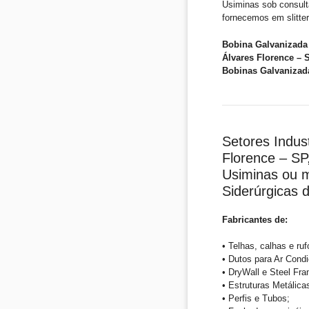
Usiminas sob consul
fornecemos em slitter
Bobina Galvanizada 
Álvares Florence – 
Bobinas Galvanizada
Setores Indust
Florence – SP
Usiminas ou m
Siderúrgicas
Fabricantes de:
• Telhas, calhas e ruf
• Dutos para Ar Condi
• DryWall e Steel Fra
• Estruturas Metálica
• Perfis e Tubos;