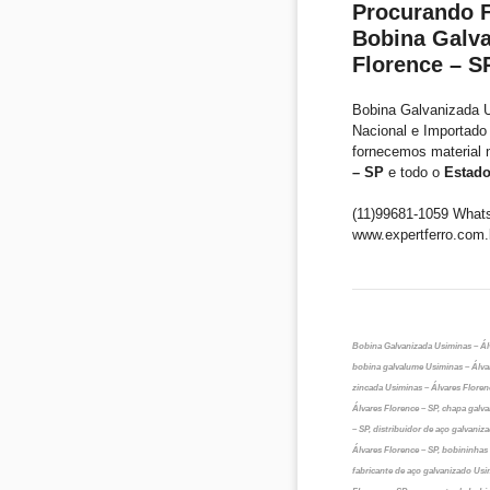
Procurando F
Bobina Galva
Florence – S
Bobina Galvanizada U
Nacional e Importado 
fornecemos material 
– SP
e todo o
Estad
(11)99681-1059 What
www.expertferro.com.
Bobina Galvanizada Usiminas – Álv
bobina galvalume Usiminas – Álvar
zincada Usiminas – Álvares Floren
Álvares Florence – SP, chapa galv
– SP, distribuidor de aço galvani
Álvares Florence – SP, bobininhas
fabricante de aço galvanizado Usi