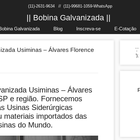
(11)-2631-9634
//
(11)-99681-1059-WhatsApp
|| Bobina Galvanizada ||
Bobina Galvanizada
Blog
Inscreva-se
E-Cotação
izada Usiminas – Álvares Florence
','
')
anizada Usiminas – Álvares
F
SP e região. Fornecemos
as Usinas Siderúrgicas
u materiais importados das
sinas do Mundo.