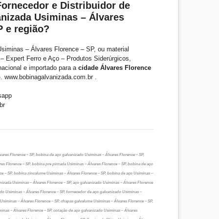
ornecedor e Distribuidor de
nizada Usiminas – Álvares
P e região?
siminas – Álvares Florence – SP, ou material
– Expert Ferro e Aço – Produtos Siderúrgicos,
nacional e importado para a
cidade Álvares Florence
o
. www.bobinagalvanizada.com.br .
sapp
br
ares Florence – SP, bobina de aço galvanizado Usiminas – Álvares Florence – SP,
es Florence – SP, bobina pre pintada Usiminas – Álvares Florence – SP, bobina de aço
ce – SP, bobina zincalume Usiminas – Álvares Florence – SP, bobina de aço Usiminas –
anizada Usiminas – Álvares Florence – SP, aço galvanizado Usiminas – Álvares Florence
zado Usiminas – Álvares Florence – SP, fornecedor de aço galvanizado Usiminas –
 Usiminas – Álvares Florence – SP, chapas galvalume Usiminas – Álvares Florence – SP,
minas – Álvares Florence – SP, cotação de aço galvanizado Usiminas – Álvares