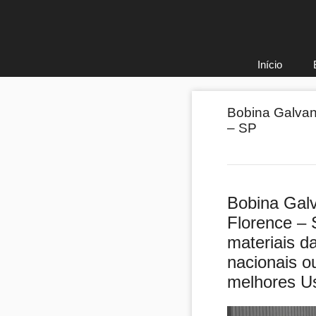
Pular
para
o
conteúdo
Início
Bobina Galvan
– SP
Bobina Galv
Florence – 
materiais d
nacionais o
melhores U