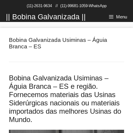
Pular
(11)-2631-9634
//
(11)-99681-1059-WhatsApp
para
o
|| Bobina Galvanizada ||
Menu
conteúdo
Bobina Galvanizada Usiminas – Águia
Branca – ES
Bobina Galvanizada Usiminas –
Águia Branca – ES e região.
Fornecemos materiais das Usinas
Siderúrgicas nacionais ou materiais
importados das melhores Usinas do
Mundo.