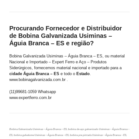
Procurando Fornecedor e Distribuidor
de Bobina Galvanizada Usiminas –
Águia Branca – ES e região?
Bobina Galvanizada Usiminas – Águia Branca – ES, ou material
Nacional e Importado – Expert Ferro e Aço – Produtos
Siderúrgicos, fornecemos material nacional e importado para a
cidade Águia Branca – ES
e todo o
Estado
.
www.bobinagalvanizada.com.br .
(11)99681-1059 Whatsapp
www.expertferro.com.br
Bobina Galvanizada Usiminas – Águia Branca – ES, bobina de aço galvanizado Usiminas – Águia Branca –
ES, bobina galvalume Usiminas – Águia Branca – ES, bobina pre pintada Usiminas – Águia Branca – ES,