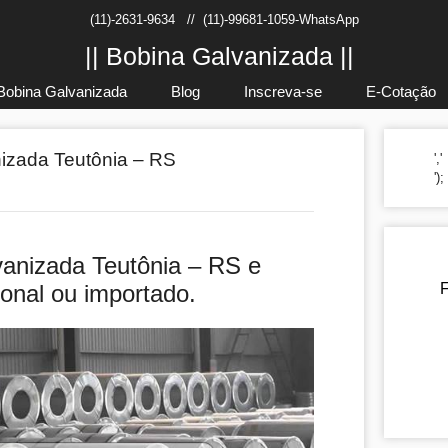
(11)-2631-9634
//
(11)-99681-1059-WhatsApp
|| Bobina Galvanizada ||
Bobina Galvanizada
Blog
Inscreva-se
E-Cotação
izada Teutônia – RS
','
')
anizada Teutônia – RS e
ional ou importado.
F