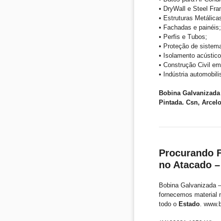
• DryWall e Steel Fra
• Estruturas Metálica
• Fachadas e painéis;
• Perfis e Tubos;
• Proteção de sistem
• Isolamento acústico
• Construção Civil em
• Indústria automobil
Bobina Galvanizada
Pintada. Csn, Arcel
Procurando F
no Atacado –
Bobina Galvanizada –
fornecemos material 
todo o
Estado
. www.