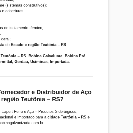
me (sistemas construtivos);
s e coberturas;
as de isolamento térmico;
;
 geral;
ista do
Estado e região Teutônia – RS
.
 Teutônia – RS. Bobina Galvalume. Bobina Pré
ormittal, Gerdau, Usiminas, Importada.
ornecedor e Distribuidor de Aço
 região Teutônia – RS?
 Expert Ferro e Aço – Produtos Siderúrgicos,
nacional e importado para a
cidade Teutônia – RS
e
bobinagalvanizada.com.br .