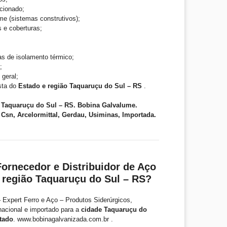
cionado;
me (sistemas construtivos);
s e coberturas;
as de isolamento térmico;
;
 geral;
ista do
Estado e região Taquaruçu do Sul – RS
.
 Taquaruçu do Sul – RS. Bobina Galvalume.
 Csn, Arcelormittal, Gerdau, Usiminas, Importada.
ornecedor e Distribuidor de Aço
 região Taquaruçu do Sul – RS?
 Expert Ferro e Aço – Produtos Siderúrgicos,
nacional e importado para a
cidade Taquaruçu do
tado
. www.bobinagalvanizada.com.br .