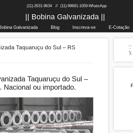
(11)-2631-9634
//
(11)-99681-1059-WhatsApp
|| Bobina Galvanizada ||
Bobina Galvanizada
Blog
Inscreva-se
E-Cotação
izada Taquaruçu do Sul – RS
','
')
anizada Taquaruçu do Sul –
. Nacional ou importado.
F