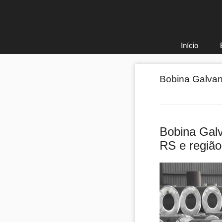
Pular
para
o
conteúdo
Início
Bobina Galvan
Bobina Galv
RS e região