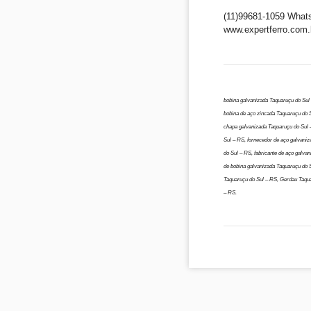
(11)99681-1059 What
www.expertferro.com.
bobina galvanizada Taquaruçu do Sul
bobina de aço zincada Taquaruçu do 
chapa galvanizada Taquaruçu do Sul –
Sul – RS, fornecedor de aço galvani
do Sul – RS, fabricante de aço galva
de bobina galvanizada Taquaruçu do 
Taquaruçu do Sul – RS, Gerdau Taqua
– RS.