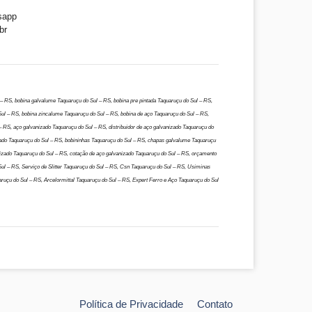
sapp
br
 – RS, bobina galvalume Taquaruçu do Sul – RS, bobina pre pintada Taquaruçu do Sul – RS,
Sul – RS, bobina zincalume Taquaruçu do Sul – RS, bobina de aço Taquaruçu do Sul – RS,
 RS, aço galvanizado Taquaruçu do Sul – RS, distribuidor de aço galvanizado Taquaruçu do
zado Taquaruçu do Sul – RS, bobininhas Taquaruçu do Sul – RS, chapas galvalume Taquaruçu
nizado Taquaruçu do Sul – RS, cotação de aço galvanizado Taquaruçu do Sul – RS, orçamento
Sul – RS, Serviço de Slitter Taquaruçu do Sul – RS, Csn Taquaruçu do Sul – RS, Usiminas
ruçu do Sul – RS, Arcelormittal Taquaruçu do Sul – RS, Expert Ferro e Aço Taquaruçu do Sul
Política de Privacidade
Contato