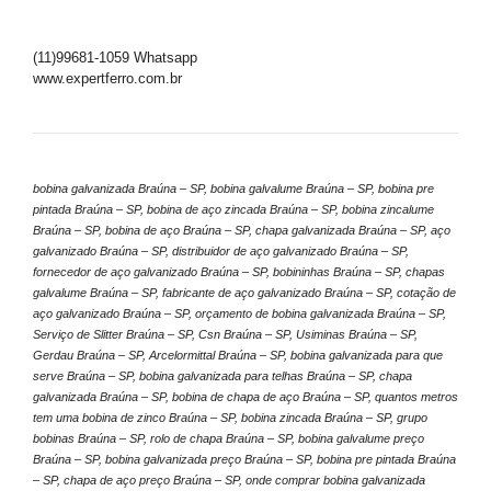
(11)99681-1059 Whatsapp
www.expertferro.com.br
bobina galvanizada Braúna – SP, bobina galvalume Braúna – SP, bobina pre
pintada Braúna – SP, bobina de aço zincada Braúna – SP, bobina zincalume
Braúna – SP, bobina de aço Braúna – SP, chapa galvanizada Braúna – SP, aço
galvanizado Braúna – SP, distribuidor de aço galvanizado Braúna – SP,
fornecedor de aço galvanizado Braúna – SP, bobininhas Braúna – SP, chapas
galvalume Braúna – SP, fabricante de aço galvanizado Braúna – SP, cotação de
aço galvanizado Braúna – SP, orçamento de bobina galvanizada Braúna – SP,
Serviço de Slitter Braúna – SP, Csn Braúna – SP, Usiminas Braúna – SP,
Gerdau Braúna – SP, Arcelormittal Braúna – SP, bobina galvanizada para que
serve Braúna – SP, bobina galvanizada para telhas Braúna – SP, chapa
galvanizada Braúna – SP, bobina de chapa de aço Braúna – SP, quantos metros
tem uma bobina de zinco Braúna – SP, bobina zincada Braúna – SP, grupo
bobinas Braúna – SP, rolo de chapa Braúna – SP, bobina galvalume preço
Braúna – SP, bobina galvanizada preço Braúna – SP, bobina pre pintada Braúna
– SP, chapa de aço preço Braúna – SP, onde comprar bobina galvanizada