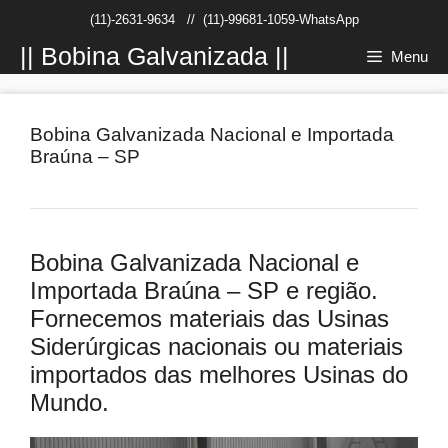
Pular
(11)-2631-9634
//
(11)-99681-1059-WhatsApp
para
o
|| Bobina Galvanizada ||
Menu
conteúdo
Bobina Galvanizada Nacional e Importada
Braúna – SP
Bobina Galvanizada Nacional e
Importada Braúna – SP e região.
Fornecemos materiais das Usinas
Siderúrgicas nacionais ou materiais
importados das melhores Usinas do
Mundo.