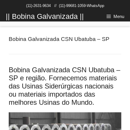
Pular
(11)-2631-9634
//
(11)-99681-1059-WhatsApp
para
o
|| Bobina Galvanizada ||
Menu
conteúdo
Bobina Galvanizada CSN Ubatuba – SP
Bobina Galvanizada CSN Ubatuba –
SP e região. Fornecemos materiais
das Usinas Siderúrgicas nacionais
ou materiais importados das
melhores Usinas do Mundo.