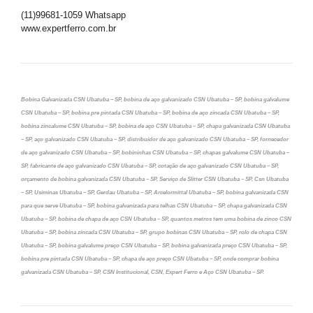
(11)99681-1059 Whatsapp
www.expertferro.com.br
Bobina Galvanizada CSN Ubatuba – SP, bobina de aço galvanizado CSN Ubatuba – SP, bobina galvalume
CSN Ubatuba – SP, bobina pre pintada CSN Ubatuba – SP, bobina de aço zincada CSN Ubatuba – SP,
bobina zincalume CSN Ubatuba – SP, bobina de aço CSN Ubatuba – SP, chapa galvanizada CSN Ubatuba
– SP, aço galvanizado CSN Ubatuba – SP, distribuidor de aço galvanizado CSN Ubatuba – SP, fornecedor
de aço galvanizado CSN Ubatuba – SP, bobininhas CSN Ubatuba – SP, chapas galvalume CSN Ubatuba –
SP, fabricante de aço galvanizado CSN Ubatuba – SP, cotação de aço galvanizado CSN Ubatuba – SP,
orçamento de bobina galvanizada CSN Ubatuba – SP, Serviço de Slitter CSN Ubatuba – SP, Csn Ubatuba
– SP, Usiminas Ubatuba – SP, Gerdau Ubatuba – SP, Arcelormittal Ubatuba – SP, bobina galvanizada CSN
para que serve Ubatuba – SP, bobina galvanizada para telhas CSN Ubatuba – SP, chapa galvanizada CSN
Ubatuba – SP, bobina de chapa de aço CSN Ubatuba – SP, quantos metros tem uma bobina de zinco CSN
Ubatuba – SP, bobina zincada CSN Ubatuba – SP, grupo bobinas CSN Ubatuba – SP, rolo de chapa CSN
Ubatuba – SP, bobina galvalume preço CSN Ubatuba – SP, bobina galvanizada preço CSN Ubatuba – SP,
bobina pre pintada CSN Ubatuba – SP, chapa de aço preço CSN Ubatuba – SP, onde comprar bobina
galvanizada CSN Ubatuba – SP, CSN Institucional, CSN, Expert Ferro e Aço CSN Ubatuba – SP.